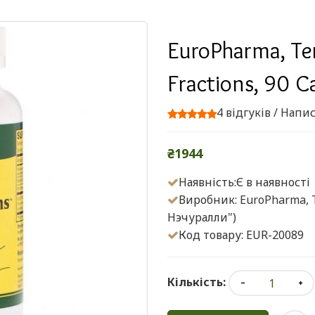
EuroPharma, Terr
Fractions, 90 C
4 відгуків
/
Напис
₴1944
Наявність:Є в наявності
Виробник:
EuroPharma, 
Нэчуралли")
Код товару: EUR-20089
Кількість: