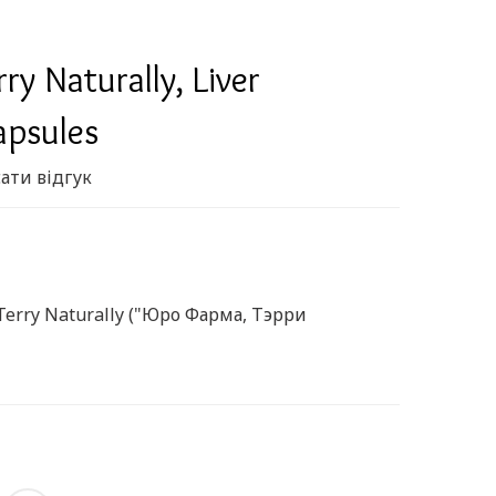
y Naturally, Liver
apsules
ати відгук
Terry Naturally ("Юро Фарма, Тэрри