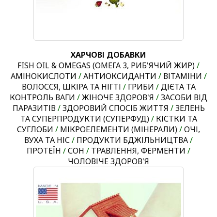
ХАРЧОВІ ДОБАВКИ
FISH OIL & OMEGAS (ОМЕГА 3, РИБ'ЯЧИЙ ЖИР)
/
АМІНОКИСЛОТИ
/
АНТИОКСИДАНТИ
/
ВІТАМІНИ
/
ВОЛОССЯ, ШКІРА ТА НІГТІ
/
ГРИБИ
/
ДІЄТА ТА
КОНТРОЛЬ ВАГИ
/
ЖІНОЧЕ ЗДОРОВ'Я
/
ЗАСОБИ ВІД
ПАРАЗИТІВ
/
ЗДОРОВИЙ СПОСІБ ЖИТТЯ
/
ЗЕЛЕНЬ
ТА СУПЕРПРОДУКТИ (СУПЕРФУД)
/
КІСТКИ ТА
СУГЛОБИ
/
МІКРОЕЛЕМЕНТИ (МІНЕРАЛИ)
/
ОЧІ,
ВУХА ТА НІС
/
ПРОДУКТИ БДЖІЛЬНИЦТВА
/
ПРОТЕЇН
/
СОН
/
ТРАВЛЕННЯ, ФЕРМЕНТИ
/
ЧОЛОВІЧЕ ЗДОРОВ'Я