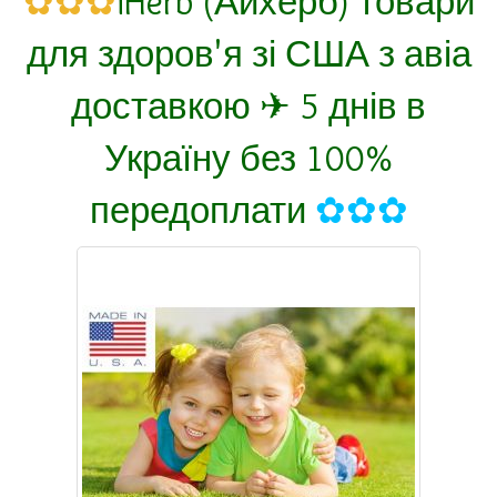
✿✿✿
iHerb (Айхерб) товари
для здоров'я зі США з авіа
доставкою ✈ 5 днів в
Україну без 100%
передоплати
✿✿✿