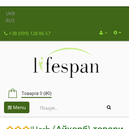
UKR
RUS
+38 (099) 128 86 57
Товарів 0 (₴0)
Menu