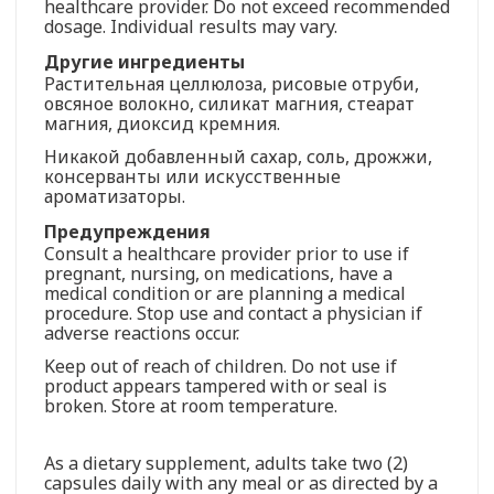
healthcare provider. Do not exceed recommended
dosage. Individual results may vary.
Другие ингредиенты
Растительная целлюлоза, рисовые отруби,
овсяное волокно, силикат магния, стеарат
магния, диоксид кремния.
Никакой добавленный сахар, соль, дрожжи,
консерванты или искусственные
ароматизаторы.
Предупреждения
Consult a healthcare provider prior to use if
pregnant, nursing, on medications, have a
medical condition or are planning a medical
procedure. Stop use and contact a physician if
adverse reactions occur.
Keep out of reach of children. Do not use if
product appears tampered with or seal is
broken. Store at room temperature.
As a dietary supplement, adults take two (2)
capsules daily with any meal or as directed by a