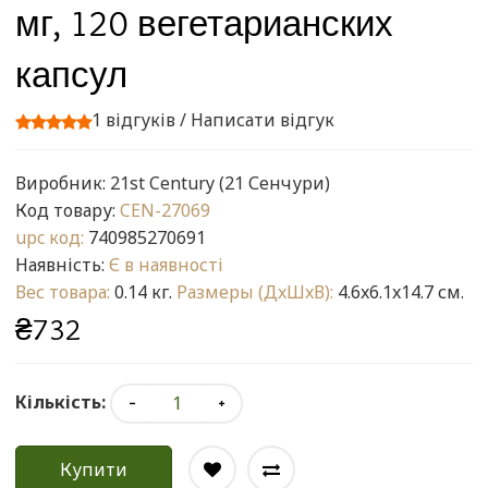
мг, 120 вегетарианских
капсул
1 відгуків
/
Написати відгук
Виробник:
21st Century (21 Сенчури)
Код товару:
CEN-27069
upc код:
740985270691
Наявність:
Є в наявності
Вес товара:
0.14 кг.
Размеры (ДxШxВ):
4.6x6.1x14.7 см.
₴732
Кількість:
Купити