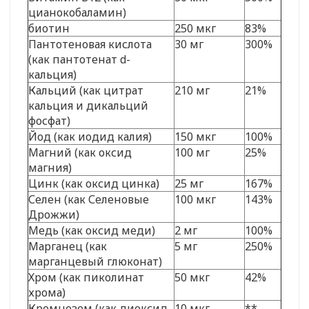
цианокобаламин)
биотин
250 мкг
83%
Пантотеновая кислота
30 мг
300%
(как пантотенат d-
кальция)
Кальций (как цитрат
210 мг
21%
кальция и дикальций
фосфат)
Йод (как иодид калия)
150 мкг
100%
Магний (как оксид
100 мг
25%
магния)
Цинк (как оксид цинка)
25 мг
167%
Селен (как Селеновые
100 мкг
143%
Дрожжи)
Медь (как оксид меди)
2 мг
100%
Марганец (как
5 мг
250%
марганцевый глюконат)
Хром (как пиколинат
50 мкг
42%
хрома)
Кремнезем (как диоксид
10 мкг
**