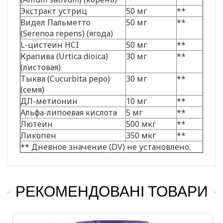
Экстракт устриц
50 мг
**
Видел Пальметто
50 мг
**
(Serenoa repens) (ягода)
L-цистеин HCI
50 мг
**
Крапива (Urtica dioica)
30 мг
**
(листовая)
Тыква (Cucurbita pepo)
30 мг
**
(семя)
ДЛ-метионин
10 мг
**
Альфа-липоевая кислота
5 мг
**
Лютеин
500 мкг
**
Ликопен
350 мкг
**
** Дневное значение (DV) не установлено.
РЕКОМЕНДОВАНІ ТОВАРИ