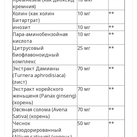
кремния)
Холин (как холин
10 мг
**
Битартрат)
инозит
10 мг
**
Пара-аминобензойная
10 мг
**
кислота
Цитрусовый
25 мг
**
биофлавоноидный
комплекс
Экстракт Дамианы
70 мг
**
(Turnera aphrodisiaca)
(лист)
Экстракт корейского
70 мг
**
женьшеня (Panax ginseng)
(корень)
Овсяная солома (Avena
70 мг
**
Sativa) (корень)
Чеснок
50 мг
**
дезодорированный
(Allium sativum) (корень)