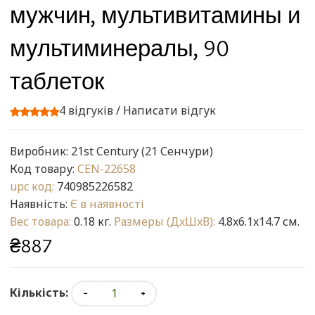
мужчин, мультивитамины и
мультиминералы, 90
таблеток
4 відгуків
/
Написати відгук
Виробник:
21st Century (21 Сенчури)
Код товару:
CEN-22658
upc код:
740985226582
Наявність:
Є в наявності
Вес товара:
0.18 кг.
Размеры (ДxШxВ):
4.8x6.1x14.7 см.
₴887
Кількість: