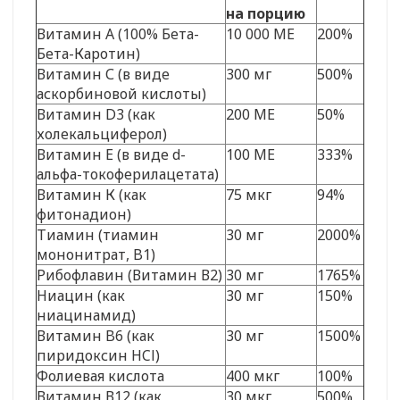
на порцию
Витамин А (100% Бета-
10 000 МЕ
200%
Бета-Каротин)
Витамин С (в виде
300 мг
500%
аскорбиновой кислоты)
Витамин D3 (как
200 МЕ
50%
холекальциферол)
Витамин Е (в виде d-
100 МЕ
333%
альфа-токоферилацетата)
Витамин К (как
75 мкг
94%
фитонадион)
Тиамин (тиамин
30 мг
2000%
мононитрат, B1)
Рибофлавин (Витамин В2)
30 мг
1765%
Ниацин (как
30 мг
150%
ниацинамид)
Витамин B6 (как
30 мг
1500%
пиридоксин HCl)
Фолиевая кислота
400 мкг
100%
Витамин В12 (как
30 мкг
500%