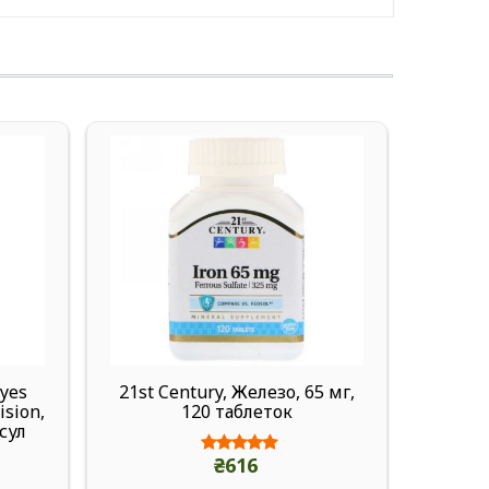
Eyes
21st Century, Железо, 65 мг,
21st
ision,
120 таблеток
сул
₴616