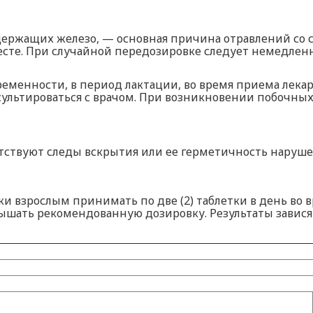
держащих железо, — основная причина отравлений со 
есте. При случайной передозировке следует немедленн
еменности, в период лактации, во время приема лека
ультироваться с врачом. При возникновении побочных
сутствуют следы вскрытия или ее герметичность наруш
ки взрослым принимать по две (2) таблетки в день во в
ышать рекомендованную дозировку. Результаты завися