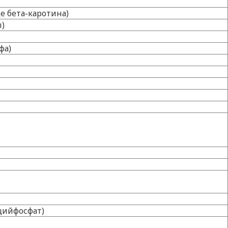
е бета-каротина)
ы)
фа)
цийфосфат)