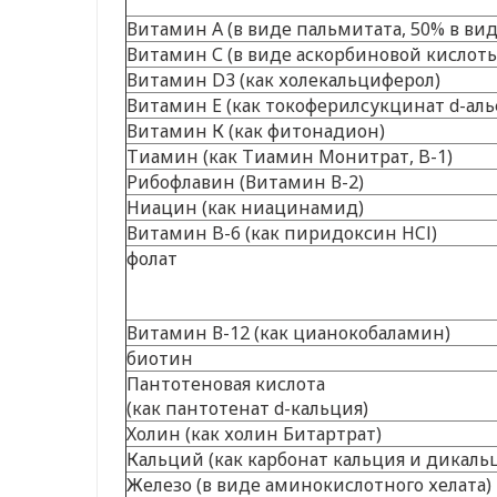
Витамин А (в виде пальмитата, 50% в вид
Витамин С (в виде аскорбиновой кислот
Витамин D3 (как холекальциферол)
Витамин Е (как токоферилсукцинат d-аль
Витамин К (как фитонадион)
Тиамин (как Тиамин Монитрат, B-1)
Рибофлавин (Витамин В-2)
Ниацин (как ниацинамид)
Витамин B-6 (как пиридоксин HCl)
фолат
Витамин В-12 (как цианокобаламин)
биотин
Пантотеновая кислота
(как пантотенат d-кальция)
Холин (как холин Битартрат)
Кальций (как карбонат кальция и дикаль
Железо (в виде аминокислотного хелата)