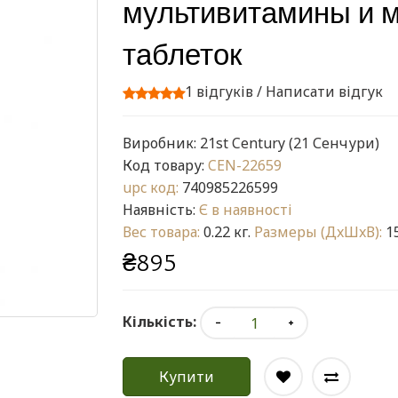
мультивитамины и 
таблеток
1 відгуків
/
Написати відгук
Виробник:
21st Century (21 Сенчури)
Код товару:
CEN-22659
upc код:
740985226599
Наявність:
Є в наявності
Вес товара:
0.22 кг.
Размеры (ДxШxВ):
15
₴895
Кількість:
Купити