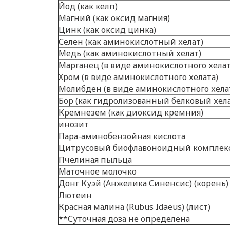
Йод (как келп)
Магний (как оксид магния)
Цинк (как оксид цинка)
Селен (как аминокислотный хелат)
Медь (как аминокислотный хелат)
Марганец (в виде аминокислотного хелат
Хром (в виде аминокислотного хелата)
Молибден (в виде аминокислотного хела
Бор (как гидролизованный белковый хела
Кремнезем (как диоксид кремния)
инозит
Пара-аминобензойная кислота
Цитрусовый биофлавоноидный комплек
Пчелиная пыльца
Маточное молочко
Донг Куэй (Анжелика Синенсис) (корень)
Лютеин
Красная малина (Rubus Idaeus) (лист)
**Суточная доза не определена