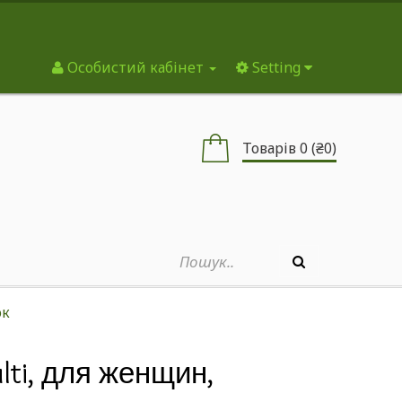
Особистий кабінет
Setting
Товарів 0 (₴0)
ок
ulti, для женщин,