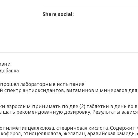
Share social:
изни
добавка
 прошел лабораторные испытания
 спектр антиоксидантов, витаминов и минералов для
ки взрослым принимать по две (2) таблетки в день во в
ышать рекомендованную дозировку. Результаты завися
опилметилцеллюлоза, стеариновая кислота. Содержит
окоферол, этилцеллюлоза, желатин, аравийская камедь,