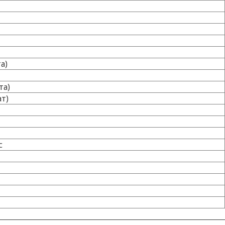
а)
та)
т)
с