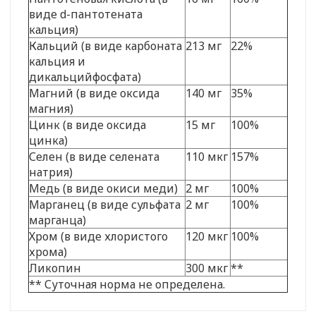
виде d-пантотената
кальция)
Кальций (в виде карбоната
213 мг
22%
кальция и
дикальцийфосфата)
Магний (в виде оксида
140 мг
35%
магния)
Цинк (в виде оксида
15 мг
100%
цинка)
Селен (в виде селената
110 мкг
157%
натрия)
Медь (в виде окиси меди)
2 мг
100%
Марганец (в виде сульфата
2 мг
100%
марганца)
Хром (в виде хлористого
120 мкг
100%
хрома)
Ликопин
300 мкг
**
** Суточная норма не определена.