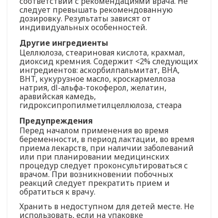
соответствии с рекомендациями врача. Не
следует превышать рекомендованную
дозировку. Результаты зависят от
индивидуальных особенностей.
Другие ингредиенты
Целлюлоза, стеариновая кислота, крахмал,
диоксид кремния. Содержит <2% следующих
ингредиентов: аскорбилпальмитат, BHA,
BHT, кукурузное масло, кроскармеллоза
натрия, dl-альфа-токоферол, желатин,
аравийская камедь,
гидроксипропилметилцеллюлоза, стеара
Предупреждения
Перед началом применения во время
беременности, в период лактации, во время
приема лекарств, при наличии заболеваний
или при планировании медицинских
процедур следует проконсультироваться с
врачом. При возникновении побочных
реакций следует прекратить прием и
обратиться к врачу.
Хранить в недоступном для детей месте. Не
использовать, если на упаковке