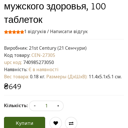
мужского здоровья, 100
таблеток
1 відгуків
/
Написати відгук
Виробник:
21st Century (21 Сенчури)
Код товару:
CEN-27305
upc код:
740985273050
Наявність:
Є в наявності
Вес товара:
0.18 кг.
Размеры (ДxШxВ):
11.4x5.1x5.1 см.
₴649
Кількість:
Купити