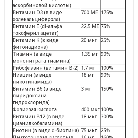
аскорбиновой кислоты)
Витамин D3 (в виде
700 МЕ
175%
холекальциферола)
Витамин E (dl-альфа
22,5 МЕ
75%
токоферил ацетат)
Витамин K (в виде
20 мкг
25%
фитонадиона)
Тиамин (в виде
1,35 мг
90%
мононитрата тиамина)
Рибофлавин (витамин B-2)
1,7 мг
100%
Ниацин (в виде
18 мг
90%
никотинамида)
Витамин B6 (в виде
3 мг
150%
пиридоксина
гидрохлорида)
Фолиевая кислота
400 мкг
100%
Витамин B12 (в виде
18 мкг
300%
цианилкобаламина)
Биотин (в виде d-биотина)
75 мкг
25%
Пантотеновая кислота (в
16 мг
160%