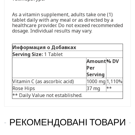
As a vitamin supplement, adults take one (1)
tablet daily with any meal or as directed by a
healthcare provider. Do not exceed recommended
dosage. Individual results may vary.
Информация о Добавках
Serving Size:
1 Tablet
Amount
% DV
Per
Serving
Vitamin C (as ascorbic acid)
1000 mg
1,110%
Rose Hips
37 mg
**
** Daily Value not established.
РЕКОМЕНДОВАНІ ТОВАРИ