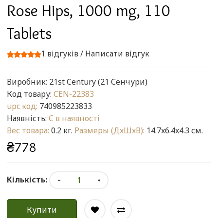
Rose Hips, 1000 mg, 110
Tablets
1 відгуків
/
Написати відгук
Виробник:
21st Century (21 Сенчури)
Код товару:
CEN-22383
upc код:
740985223833
Наявність:
Є в наявності
Вес товара:
0.2 кг.
Размеры (ДxШxВ):
14.7x6.4x4.3 см.
₴778
Кількість:
Купити