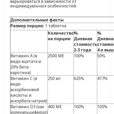
варьироваться в зависимости от
индивидуальных особенностей.
Дополнительные факты
Размер порции:
1 таблетка
Количество
%
%
на порцию
Дневная
Дневна
стоимость
стоимо
2-3 года
4 и выш
Витамин А (в
2500 МЕ
100%
50%
виде ацетата и
20% бета-
каротина)
Витамин С (в
250 мг
625%
417%
виде
аскорбиновой
кислоты и
аскорбата натрия)
Витамин D3 (как
400 МЕ
100%
100%
холекальциферол)