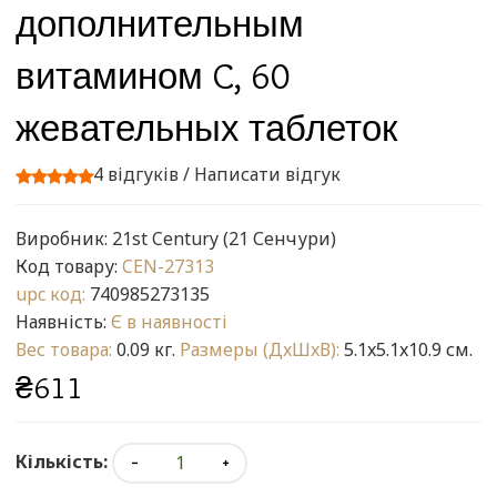
дополнительным
витамином C, 60
жевательных таблеток
4 відгуків
/
Написати відгук
Виробник:
21st Century (21 Сенчури)
Код товару:
CEN-27313
upc код:
740985273135
Наявність:
Є в наявності
Вес товара:
0.09 кг.
Размеры (ДxШxВ):
5.1x5.1x10.9 см.
₴611
Кількість: