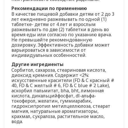
Рекомендации по применению
В качестве пищевой добавки детям от 2 до 3
лет ежедневно разжевывать по одной (1)
таблетке- детям от 4 лет и взрослым
разжевывать по две (2) таблетки в день во
время еды или согласно по указанию врача.
Не превышайте рекомендованную
дозировку. Эффективность добавки может
варьироваться в зависимости от
индивидуальных особенностей.
Другие ингредиенты
Сорбитол, сахароза, стеариновая кислота,
диоксид кремния. Содержит <2%:
искусственные красители (FD & C красный #
40, FD & C желтый # 6, FD & C blue # 2 Lake),
аскорбил пальмитат, bha, bht, лимонная
кислота, дикальцийфосфат, dl-альфа-
токоферол, желатин, гуммиарабик,
гидроксипропил метилцеллюлоза, стеарат
магния, натуральные ароматизаторы,
крахмал, сукралоза, растительное масло,
вода.