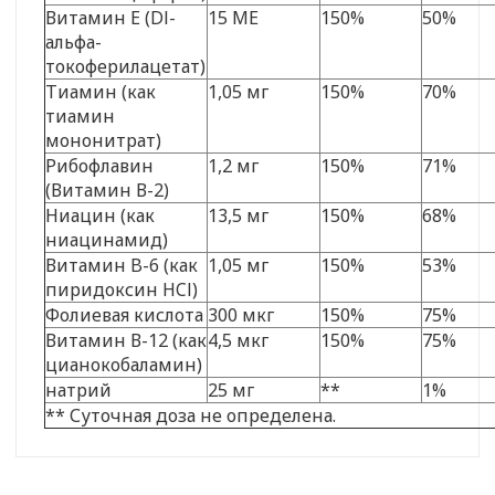
Витамин Е (Dl-
15 МЕ
150%
50%
альфа-
токоферилацетат)
Тиамин (как
1,05 мг
150%
70%
тиамин
мононитрат)
Рибофлавин
1,2 мг
150%
71%
(Витамин В-2)
Ниацин (как
13,5 мг
150%
68%
ниацинамид)
Витамин B-6 (как
1,05 мг
150%
53%
пиридоксин HCl)
Фолиевая кислота
300 мкг
150%
75%
Витамин В-12 (как
4,5 мкг
150%
75%
цианокобаламин)
натрий
25 мг
**
1%
** Суточная доза не определена.