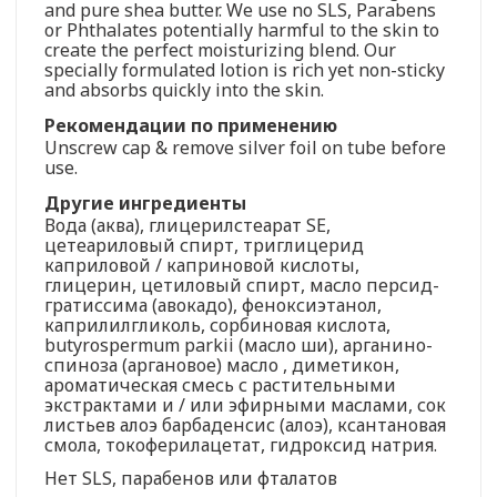
and pure shea butter. We use no SLS, Parabens
or Phthalates potentially harmful to the skin to
create the perfect moisturizing blend. Our
specially formulated lotion is rich yet non-sticky
and absorbs quickly into the skin.
Рекомендации по применению
Unscrew cap & remove silver foil on tube before
use.
Другие ингредиенты
Вода (аква), глицерилстеарат SE,
цетеариловый спирт, триглицерид
каприловой / каприновой кислоты,
глицерин, цетиловый спирт, масло персид-
гратиссима (авокадо), феноксиэтанол,
каприлилгликоль, сорбиновая кислота,
butyrospermum parkii (масло ши), арганино-
спиноза (аргановое) масло , диметикон,
ароматическая смесь с растительными
экстрактами и / или эфирными маслами, сок
листьев алоэ барбаденсис (алоэ), ксантановая
смола, токоферилацетат, гидроксид натрия.
Нет SLS, парабенов или фталатов