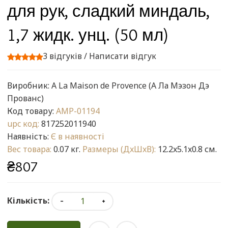
для рук, сладкий миндаль,
1,7 жидк. унц. (50 мл)
3 відгуків
/
Написати відгук
Виробник:
A La Maison de Provence (А Ла Мэзон Дэ
Прованс)
Код товару:
AMP-01194
upc код:
817252011940
Наявність:
Є в наявності
Вес товара:
0.07 кг.
Размеры (ДxШxВ):
12.2x5.1x0.8 см.
₴807
Кількість: