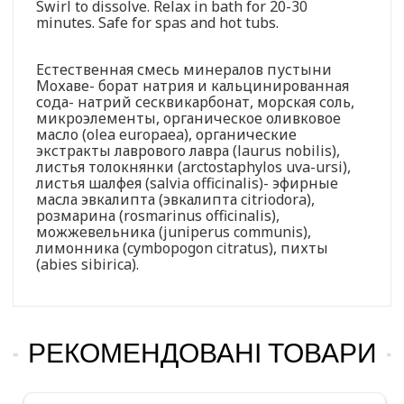
Swirl to dissolve. Relax in bath for 20-30
minutes. Safe for spas and hot tubs.
Естественная смесь минералов пустыни
Мохаве- борат натрия и кальцинированная
сода- натрий сесквикарбонат, морская соль,
микроэлементы, органическое оливковое
масло (olea europaea), органические
экстракты лаврового лавра (laurus nobilis),
листья толокнянки (arctostaphylos uva-ursi),
листья шалфея (salvia officinalis)- эфирные
масла эвкалипта (эвкалипта citriodora),
розмарина (rosmarinus officinalis),
можжевельника (juniperus communis),
лимонника (cymbopogon citratus), пихты
(abies sibirica).
РЕКОМЕНДОВАНІ ТОВАРИ