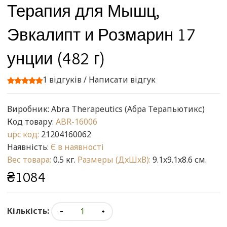
Терапия для Мышц,
Эвкалипт и Розмарин 17
унции (482 г)
1 відгуків
/
Написати відгук
Виробник:
Abra Therapeutics (Абра Терапьютикс)
Код товару:
ABR-16006
upc код:
21204160062
Наявність:
Є в наявності
Вес товара:
0.5 кг.
Размеры (ДxШxВ):
9.1x9.1x8.6 см.
₴1084
Кількість: