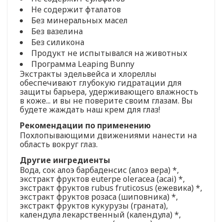
Не содержит фталатов
Без минеральных масел
Без вазелина
Без силикона
Продукт не испытывался на животных
Программа Leaping Bunny
Экстракты эдельвейса и хлореллы
обеспечивают глубокую гидратации для
защиты барьера, удерживающего влажность
в коже... и вы не поверите своим глазам. Вы
будете жаждать наш крем для глаз!
Рекомендации по применению
Похлопывающими движениями нанести на
область вокруг глаз.
Другие ингредиенты
Вода, сок алоэ барбаденсис (алоэ вера) *,
экстракт фруктов euterpe oleracea (acai) *,
экстракт фруктов rubus fruticosus (ежевика) *,
экстракт фруктов розаса (шиповника) *,
экстракт фруктов кукурузы (граната),
календула лекарственный (календула) *,