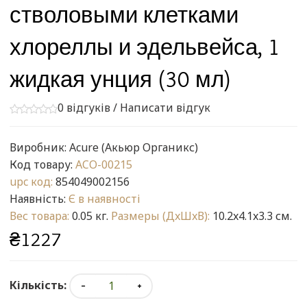
стволовыми клетками
хлореллы и эдельвейса, 1
жидкая унция (30 мл)
0 відгуків
/
Написати відгук
Виробник:
Acure (Акьюр Органикс)
Код товару:
ACO-00215
upc код:
854049002156
Наявність:
Є в наявності
Вес товара:
0.05 кг.
Размеры (ДxШxВ):
10.2x4.1x3.3 см.
₴1227
Кількість: