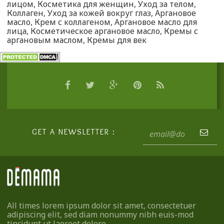
лицом
,
Косметика для женщин
,
Уход за телом
,
Коллаген
,
Уход за кожей вокруг глаз
,
Аргановое
масло
,
Крем с коллагеном
,
Аргановое масло для
лица
,
Косметическое аргановое масло
,
Кремы с
аргановым маслом
,
Кремы для век
GET A NEWSLETTER :
All times lorem ipsum dolor sit amet, consectetuer
adipiscing elit, sed diam nonummy nibh euis-mod
tincidunt ut laoreet dolore