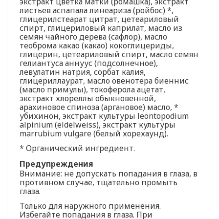
экстракт цветка матки (ромашка), экстракт
листьев аспапала линеариза (ройбос) *,
глицерилстеарат цитрат, цетеариловый
спирт, глицериловый каприлат, масло из
семян чайного дерева (сафлор), масло
теоброма какао (какао) кокоглицериды,
глицерин, цетеариловый спирт, масло семян
гелиантуса аннуус (подсолнечное),
левулатин натрия, сорбат калия,
глицериллаурат, масло овенотера биеннис
(масло примулы), токоферола ацетат,
экстракт хлореллы обыкновенной,
арахиновое спиноза (аргановое) масло, *
убихинон, экстракт культуры leontopodium
alpinium (eldelweiss), экстракт культуры
marrubium vulgare (белый хорехаунд).
* Органический ингредиент.
Предупреждения
Внимание: не допускать попадания в глаза, в
противном случае, тщательно промыть
глаза.
Только для наружного применения.
Избегайте попадания в глаза. При