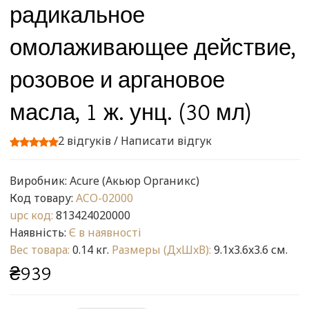
радикальное
омолаживающее действие,
розовое и аргановое
масла, 1 ж. унц. (30 мл)
2 відгуків
/
Написати відгук
Виробник:
Acure (Акьюр Органикс)
Код товару:
ACO-02000
upc код:
813424020000
Наявність:
Є в наявності
Вес товара:
0.14 кг.
Размеры (ДxШxВ):
9.1x3.6x3.6 см.
₴939