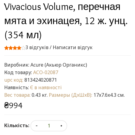
Vivacious Volume, перечная
мята и эхинацея, 12 ж. унц.
(354 мл)
3 відгуків
/
Написати відгук
Виробник:
Acure (Акьюр Органикс)
Код товару:
ACO-02087
upc код:
813424020871
Наявність:
Є в наявності
Вес товара:
0.43 кг.
Размеры (ДxШxВ):
17x7.6x4.3 см.
₴994
Кількість: