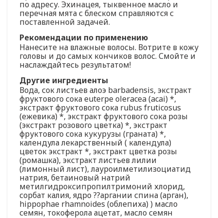
по адресу. Эхинацея, тыквенное масло и
перечная мята с блеском справляются с
поставленной задачей.
Рекомендации по применению
Нанесите на влажные волосы. Вотрите в кожу
головы и до самых кончиков волос. Смойте и
наслаждайтесь результатом!
Другие ингредиенты
Вода, сок листьев алоэ barbadensis, экстракт
фруктового сока euterpe oleracea (acai) *,
экстракт фруктового сока rubus fruticosus
(ежевика) *, экстракт фруктового сока розы
(экстракт розового цветка) *, экстракт
фруктового сока кукурузы (граната) *,
календула лекарственный ( календула)
цветок экстракт *, экстракт цветка розы
(ромашка), экстракт листьев лилии
(лимонный лист), лауроилметилизоциатид
натрия, бетаиновый натрий
метилгидроксипропилтримоний хлорид,
сорбат калия, ядро ??аргании спина (арган),
hippophae rhamnoides (облепиха) ) масло
семян, токоферола ацетат, масло семян