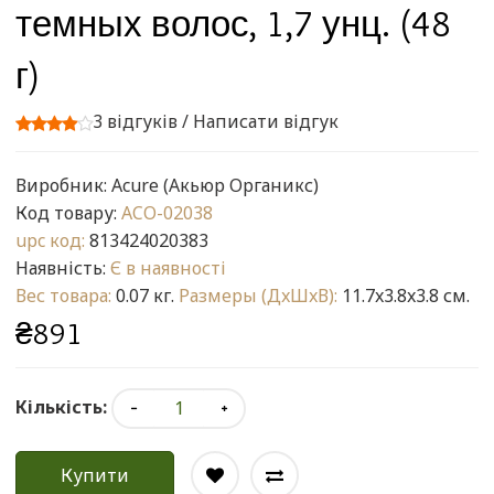
темных волос, 1,7 унц. (48
г)
3 відгуків
/
Написати відгук
Виробник:
Acure (Акьюр Органикс)
Код товару:
ACO-02038
upc код:
813424020383
Наявність:
Є в наявності
Вес товара:
0.07 кг.
Размеры (ДxШxВ):
11.7x3.8x3.8 см.
₴891
Кількість:
Купити