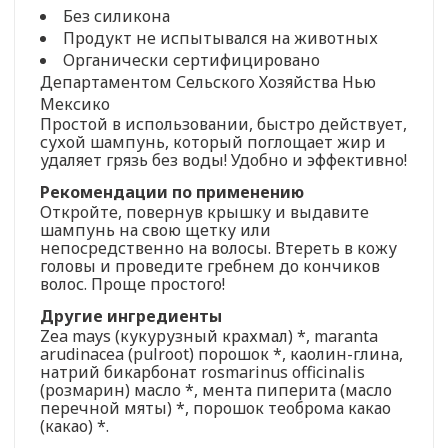
Без силикона
Продукт не испытывался на животных
Органически сертифицировано
Департаментом Сельского Хозяйства Нью
Мексико
Простой в использовании, быстро действует,
сухой шампунь, который поглощает жир и
удаляет грязь без воды! Удобно и эффективно!
Рекомендации по применению
Откройте, повернув крышку и выдавите
шампунь на свою щетку или
непосредственно на волосы. Втереть в кожу
головы и проведите гребнем до кончиков
волос. Проще простого!
Другие ингредиенты
Zea mays (кукурузный крахмал) *, maranta
arudinacea (pulroot) порошок *, каолин-глина,
натрий бикарбонат rosmarinus officinalis
(розмарин) масло *, мента пиперита (масло
перечной мяты) *, порошок теоброма какао
(какао) *.