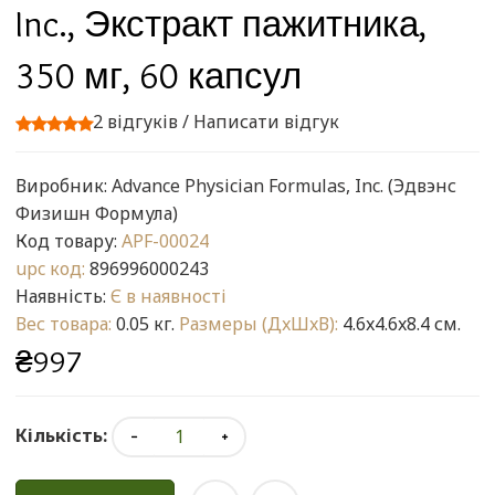
Inc., Экстракт пажитника,
350 мг, 60 капсул
2 відгуків
/
Написати відгук
Виробник:
Advance Physician Formulas, Inc. (Эдвэнс
Физишн Формула)
Код товару:
APF-00024
upc код:
896996000243
Наявність:
Є в наявності
Вес товара:
0.05 кг.
Размеры (ДxШxВ):
4.6x4.6x8.4 см.
₴997
Кількість: