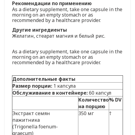
Рекомендации по применению
As a dietary supplement, take one capsule in the
morning on an empty stomach or as
recommended by a healthcare provider.
Другие ингредиенты
Желатин, стеарат магния и белый рис.
As a dietary supplement, take one capsule in the
morning on an empty stomach or as
recommended by a healthcare provider.
Дополнительные факты
Размер порции:
1 капсула
Обслуживание в контейнере:
60 капсул
Количество
% DV
на порцию
Экстракт семян
350 мг
†
пажитника
(Trigonella foenum-
graecum)