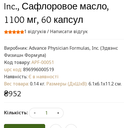
Inc., Сафлоровое масло,
1100 мг, 60 капсул
1 відгуків
/
Написати відгук
Виробник:
Advance Physician Formulas, Inc. (Эдвэнс
Физишн Формула)
Код товару:
APF-00051
upc код:
896996000519
Наявність:
Є в наявності
Вес товара:
0.14 кг.
Размеры (ДxШxВ):
6.1x6.1x11.2 см.
₴952
Кількість: