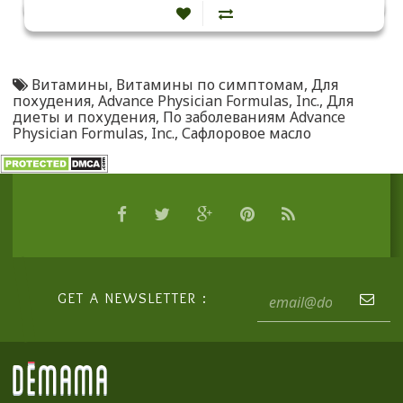
Витамины
,
Витамины по симптомам
,
Для
похудения
,
Advance Physician Formulas
,
Inc.
,
Для
диеты и похудения
,
По заболеваниям Advance
Physician Formulas
,
Inc.
,
Сафлоровое масло
GET A NEWSLETTER :