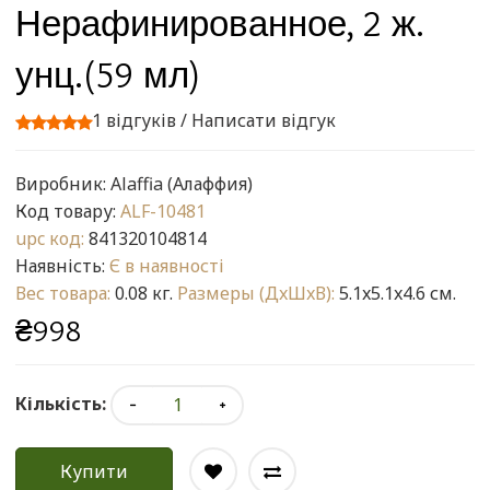
Нерафинированное, 2 ж.
унц.(59 мл)
1 відгуків
/
Написати відгук
Виробник:
Alaffia (Алаффия)
Код товару:
ALF-10481
upc код:
841320104814
Наявність:
Є в наявності
Вес товара:
0.08 кг.
Размеры (ДxШxВ):
5.1x5.1x4.6 см.
₴998
Кількість:
Купити