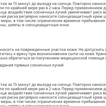
ки за 15 минут до выхода на солнце. Повторно наноси
и по крайней мере раз в 2 часа. Перед применением де
нца: воздействие солнечных лучей увеличивает риск в
ия риска регулярно наносите солнцезащитный крем ш
еры, в том числе: ограничение времени пребывания на 
аны, шляпы и солнцезащитные очки.
носить на поврежденные участки кожи. Не допускать 
титесь к врачу при возникновении сыпи на коже. Хран
ьно обратиться за получением медицинской помощи и
падания прямых солнечных лучей
ки за 15 минут до выхода на солнце. Повторно наноси
и по крайней мере раз в 2 часа. Перед применением де
нца: воздействие солнечных лучей увеличивает риск в
ия риска регулярно наносите солнцезащитный крем ш
еры, в том числе: ограничение времени пребывания на 
аны, шляпы и солнцезащитные очки.