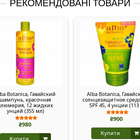
РЕКОМЕНДОВАНІ ТОВАРИ
lba Botanica, Гавайский
Alba Botanica, Гавайс
шампунь, красочная
солнцезащитное средс
плюмерия, 12 жидких
SPF 45, 4 унции (113 
унций (355 мл)
₴900
₴980
Купити
Купити