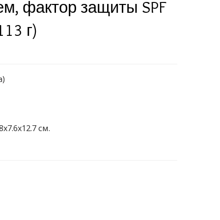
м, фактор защиты SPF
113 г)
а)
8x7.6x12.7 см.