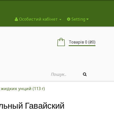
Особистий кабінет
Setting
Товарів 0 (₴0)
 жидких унций (113 г)
ральный Гавайский