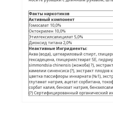
Факты наркотиков
Активный компонент
Гомосалат 10,0%
Октокрилен 10,0%
Этилгексилсалицилат 5,0%
Диоксид титана 2,0%
Неактивные Ингридиенты:
Аква (вода), цетеариловый спирт, глиц
гексадецена, глицерилстеарат SE, гидри
simmondsia chinensis (жожоба) ?), экстрак
камелии синенсиса (?), экстракт плодов к
цветка пассифлоры инкарната (№1), экстр
глутамат натрия, ацетат сорбитана, токо
сорбат калия, бензоат натрия, бензилса
(?) Сертифицированный органический и