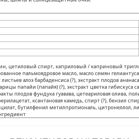
ерин, цетиловый спирт, каприловый / каприновый триг
рованное пальмоядровое масло, масло семян гелиантуса
т листьев алоэ барбаденсиса (?), экстракт плодов ананаса 
арицы папайи (папайя) (?), экстракт цветка гибискуса с
акты плодов фундука гуавава, цетеариловая олива, пол
ферилацетат, ксантановая камедь, спирт (?), бензил сп
лицилат, бутилфенил метилпропиональ, цитронеллол, ли
нгредиент