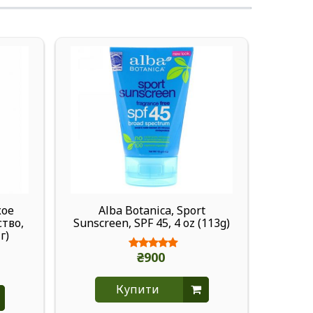
кое
Alba Botanica, Sport
Alba 
тво,
Sunscreen, SPF 45, 4 oz (113g)
ба
г)
солнц
₴900
Купити