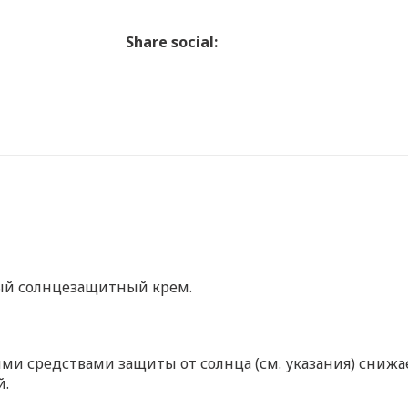
Share social:
ый солнцезащитный крем.
ми средствами защиты от солнца (см. указания) снижае
й.