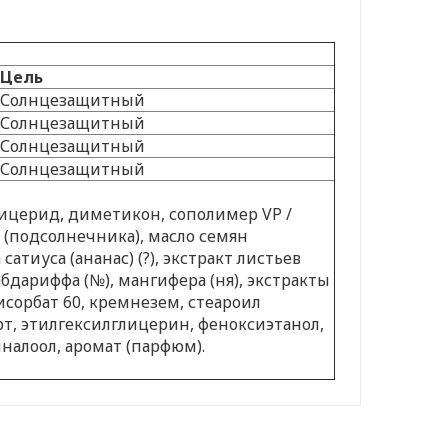
Цель
Солнцезащитный
Солнцезащитный
Солнцезащитный
Солнцезащитный
лицерид, диметикон, сополимер VP /
 (подсолнечника), масло семян
сатиуса (ананас) (?), экстракт листьев
абдариффа (№), мангифера (ня), экстракты
исорбат 60, кремнезем, стеароил
ирт, этилгексилглицерин, феноксиэтанол,
налоол, аромат (парфюм).