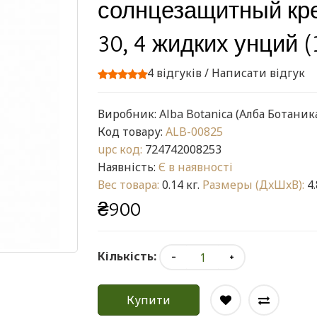
солнцезащитный кре
30, 4 жидких унций (
4 відгуків
/
Написати відгук
Виробник:
Alba Botanica (Алба Ботаник
Код товару:
ALB-00825
upc код:
724742008253
Наявність:
Є в наявності
Вес товара:
0.14 кг.
Размеры (ДxШxВ):
4.
₴900
Кількість:
Купити