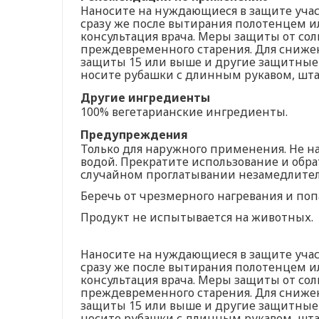
Наносите на нуждающиеся в защите участ
сразу же после вытирания полотенцем ил
консультация врача. Меры защиты от сол
преждевременного старения. Для снижен
защиты 15 или выше и другие защитные м
носите рубашки с длинным рукавом, шт
Другие ингредиенты
100% вегетарианские ингредиенты.
Предупреждения
Только для наружного применения. Не на
водой. Прекратите использование и обра
случайном проглатывании незамедлител
Беречь от чрезмерного нагревания и по
Продукт не испытывается на животных.
Наносите на нуждающиеся в защите участ
сразу же после вытирания полотенцем ил
консультация врача. Меры защиты от сол
преждевременного старения. Для снижен
защиты 15 или выше и другие защитные м
носите рубашки с длинным рукавом, шт