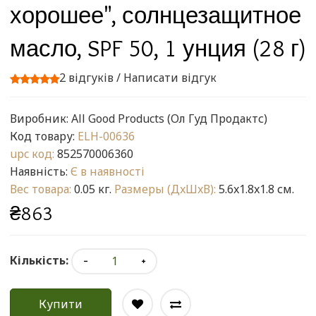
хорошее", солнцезащитное
масло, SPF 50, 1 унция (28 г)
2 відгуків
/
Написати відгук
Виробник:
All Good Products (Ол Гуд Продактс)
Код товару:
ELH-00636
upc код:
852570006360
Наявність:
Є в наявності
Вес товара:
0.05 кг.
Размеры (ДxШxВ):
5.6x1.8x1.8 см.
₴863
Кількість:
Купити