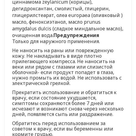
циннамома zeylanicum (корицы),
дегидроксантан, смолистый, глицерин,
глицерилстеарат, олеа europaea (оливковый )
масло, феноксиэтанол, масло prunus
amygdalus dulcis (сладкое миндальное масло),
очищенная вода.
Предупреждения
Только для наружного применения.
Не наносить на раны или поврежденную
кожу. Не накладывать в виде плотно
прилегающего компресса. Не наносить на
веки или рядом с глазами или слизистой
оболочкой- если продукт попадет в глаза,
нужно промыть их водой. Не использовать с
электрической грелкой.
Прекратить использование и обратиться к
врачу, если состояние ухудшается,
симптомы сохраняются более 7 дней или
исчезают и возникают снова через несколько
дней, появляется сыпь или раздражение.
Обратитесь перед использованием за
советом к врачу, если вы беременны или
кормите грудью.