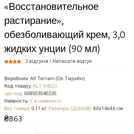
«Восстановительное
растирание»,
обезболивающий крем, 3,0
жидких унции (90 мл)
3 відгуків
/
Написати відгук
Виробник:
All Terrain (Ол Тирэйн)
Код товару:
ALT-04023
upc код:
608503040235
Наявність:
Є в наявності
Вес товара:
0.11 кг.
Размеры (ДxШxВ):
4.6x14x4.6 см.
₴863