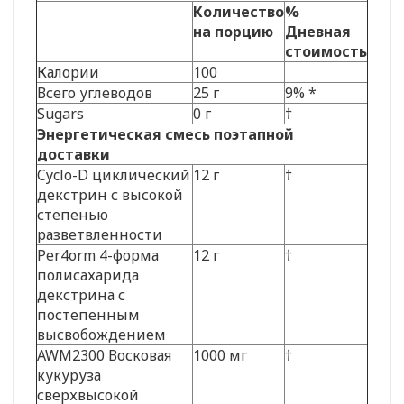
Количество
%
на порцию
Дневная
стоимость
Калории
100
Всего углеводов
25 г
9% *
Sugars
0 г
†
Энергетическая смесь поэтапной
доставки
Cyclo-D циклический
12 г
†
декстрин с высокой
степенью
разветвленности
Per4orm 4-форма
12 г
†
полисахарида
декстрина с
постепенным
высвобождением
AWM2300 Восковая
1000 мг
†
кукуруза
сверхвысокой