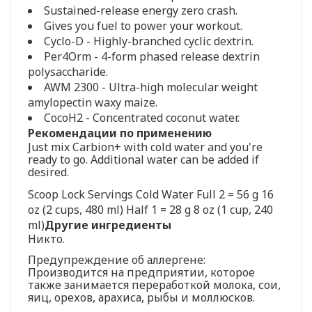
Sustained-release energy zero crash.
Gives you fuel to power your workout.
Cyclo-D - Highly-branched cyclic dextrin.
Per4Orm - 4-form phased release dextrin
polysaccharide.
AWM 2300 - Ultra-high molecular weight
amylopectin waxy maize.
CocoH2 - Concentrated coconut water.
Рекомендации по применению
Just mix Carbion+ with cold water and you're
ready to go. Additional water can be added if
desired.
Scoop Lock Servings Cold Water Full 2 = 56 g 16
oz (2 cups, 480 ml) Half 1 = 28 g 8 oz (1 cup, 240
ml)
Другие ингредиенты
Никто.
Предупреждение об аллергене:
Производится на предприятии, которое
также занимается переработкой молока, сои,
яиц, орехов, арахиса, рыбы и моллюсков.