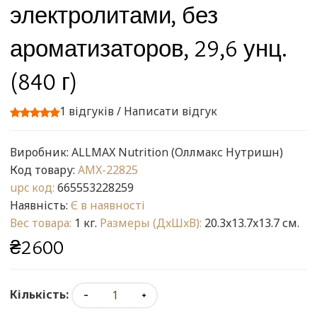
электролитами, без
ароматизаторов, 29,6 унц.
(840 г)
1 відгуків
/
Написати відгук
Виробник:
ALLMAX Nutrition (Оллмакс Нутришн)
Код товару:
AMX-22825
upc код:
665553228259
Наявність:
Є в наявності
Вес товара:
1 кг.
Размеры (ДxШxВ):
20.3x13.7x13.7 см.
₴2600
Кількість: