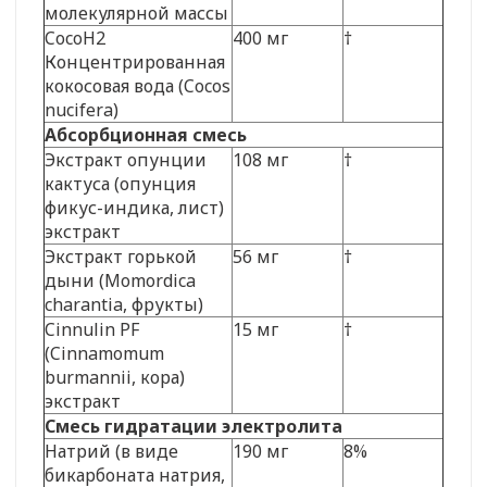
молекулярной массы
CocoH2
400 мг
†
Концентрированная
кокосовая вода (Cocos
nucifera)
Абсорбционная смесь
Экстракт опунции
108 мг
†
кактуса (опунция
фикус-индика, лист)
экстракт
Экстракт горькой
56 мг
†
дыни (Momordica
charantia, фрукты)
Cinnulin PF
15 мг
†
(Cinnamomum
burmannii, кора)
экстракт
Смесь гидратации электролита
Натрий (в виде
190 мг
8%
бикарбоната натрия,