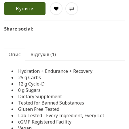
Купити
Share social:
Опис
Відгуків (1)
Hydration + Endurance + Recovery
25 g Carbs
12 g Cyclo-D
0 g Sugars
Dietary Supplement
Tested for Banned Substances
Gluten Free Tested
Lab Tested - Every Ingredient, Every Lot
cGMP Registered Facility
Vegan