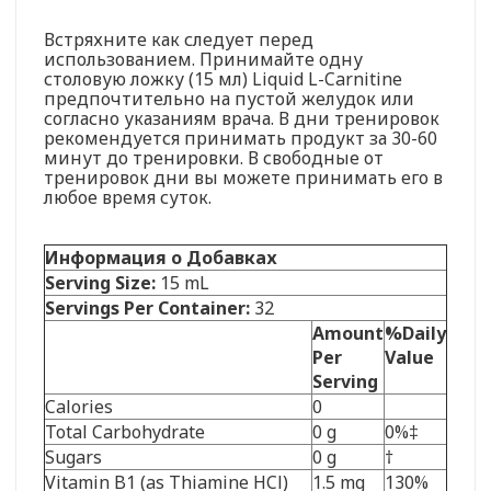
Встряхните как следует перед
использованием. Принимайте одну
столовую ложку (15 мл) Liquid L-Carnitine
предпочтительно на пустой желудок или
согласно указаниям врача. В дни тренировок
рекомендуется принимать продукт за 30-60
минут до тренировки. В свободные от
тренировок дни вы можете принимать его в
любое время суток.
Информация о Добавках
Serving Size:
15 mL
Servings Per Container:
32
Amount
%Daily
Per
Value
Serving
Calories
0
Total Carbohydrate
0 g
0%‡
Sugars
0 g
†
Vitamin B1 (as Thiamine HCl)
1.5 mg
130%