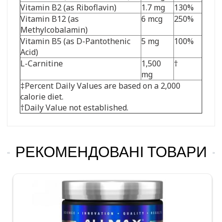
Vitamin B2 (as Riboflavin)
1.7 mg
130%
Vitamin B12 (as
6 mcg
250%
Methylcobalamin)
Vitamin B5 (as D-Pantothenic
5 mg
100%
Acid)
L-Carnitine
1,500
†
mg
‡Percent Daily Values are based on a 2,000
calorie diet.
†Daily Value not established.
РЕКОМЕНДОВАНІ ТОВАРИ