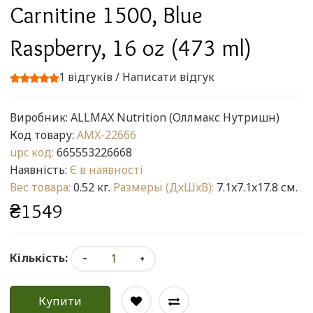
Carnitine 1500, Blue
Raspberry, 16 oz (473 ml)
1 відгуків
/
Написати відгук
Виробник:
ALLMAX Nutrition (Оллмакс Нутришн)
Код товару:
AMX-22666
upc код:
665553226668
Наявність:
Є в наявності
Вес товара:
0.52 кг.
Размеры (ДxШxВ):
7.1x7.1x17.8 см.
₴1549
Кількість:
Купити