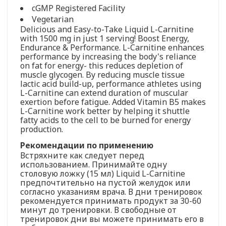
cGMP Registered Facility
Vegetarian
Delicious and Easy-to-Take Liquid L-Carnitine
with 1500 mg in just 1 serving! Boost Energy,
Endurance & Performance. L-Carnitine enhances
performance by increasing the body's reliance
on fat for energy- this reduces depletion of
muscle glycogen. By reducing muscle tissue
lactic acid build-up, performance athletes using
L-Carnitine can extend duration of muscular
exertion before fatigue. Added Vitamin B5 makes
L-Carnitine work better by helping it shuttle
fatty acids to the cell to be burned for energy
production.
Рекомендации по применению
Встряхните как следует перед
использованием. Принимайте одну
столовую ложку (15 мл) Liquid L-Carnitine
предпочтительно на пустой желудок или
согласно указаниям врача. В дни тренировок
рекомендуется принимать продукт за 30-60
минут до тренировки. В свободные от
тренировок дни вы можете принимать его в