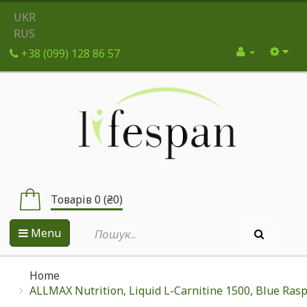
UKR
RUS
+38 (099) 128 86 57
Товарів 0 (₴0)
Menu
Home
ALLMAX Nutrition, Liquid L-Carnitine 1500, Blue Raspb