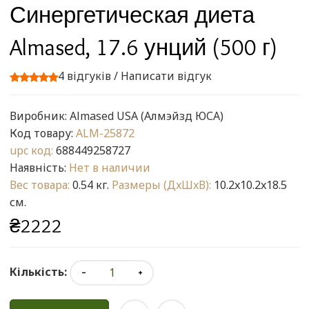
Синергетическая диета
Almased, 17.6 унций (500 г)
4 відгуків
/
Написати відгук
Виробник:
Almased USA (Алмэйзд ЮСА)
Код товару:
ALM-25872
upc код:
688449258727
Наявність:
Нет в наличии
Вес товара:
0.54 кг.
Размеры (ДxШxВ):
10.2x10.2x18.5
см.
₴2222
Кількість: