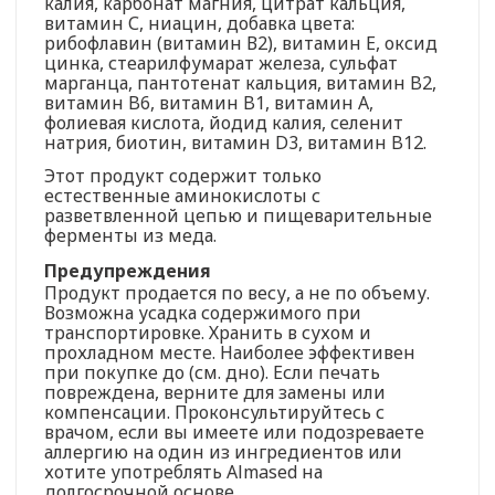
калия, карбонат магния, цитрат кальция,
витамин С, ниацин, добавка цвета:
рибофлавин (витамин В2), витамин Е, оксид
цинка, стеарилфумарат железа, сульфат
марганца, пантотенат кальция, витамин B2,
витамин B6, витамин B1, витамин A,
фолиевая кислота, йодид калия, селенит
натрия, биотин, витамин D3, витамин B12.
Этот продукт содержит только
естественные аминокислоты с
разветвленной цепью и пищеварительные
ферменты из меда.
Предупреждения
Продукт продается по весу, а не по объему.
Возможна усадка содержимого при
транспортировке. Хранить в сухом и
прохладном месте. Наиболее эффективен
при покупке до (см. дно). Если печать
повреждена, верните для замены или
компенсации. Проконсультируйтесь с
врачом, если вы имеете или подозреваете
аллергию на один из ингредиентов или
хотите употреблять Almased на
долгосрочной основе.