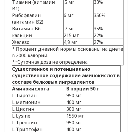
Тиамин (витамин
.5 мг
33%
B1)
Рибофлавин
6 мг
350%
(витамин B2)
Витамин B6
.7 мг
35%
кальций
215 мг
22%
Железо
4,9 мг
27%
* Процент дневной нормы основаны на диете
в 2000 калорий.
**Суточная доза не определена.
Существенное и потенциально
существенное содержание аминокислот в
составе белковых ингредиентов
Аминокислота
В порции 50 г
L Тирозин
950 мг
L метионин
400 мг
L Цистин
300 мг
L Lysine
1550 мг
L Треонин
950 мг
L Триптофан
400 мг