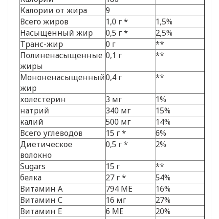
Калории от жира
9
Всего жиров
1,0 г *
1,5%
Насыщенный жир
0,5 г *
2,5%
Транс-жир
0 г
**
Полиненасыщенные
0,1 г
**
жиры
Мононенасыщенный
0,4 г
**
жир
холестерин
3 мг
1%
натрий
340 мг
15%
калий
500 мг
14%
Всего углеводов
15 г *
6%
Диетическое
0,5 г *
2%
волокно
Sugars
15 г
**
белка
27 г *
54%
Витамин А
794 МЕ
16%
Витамин С
16 мг
27%
Витамин Е
6 МЕ
20%