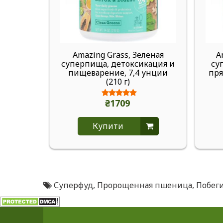
Amazing Grass, Зеленая
A
суперпища, детоксикация и
су
пищеварение, 7,4 унции
пря
(210 г)
₴1709
Купити
Суперфуд
,
Пророщенная пшеница
,
Побег