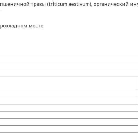
еничной травы (triticum aestivum), органический ину
.
прохладном месте.