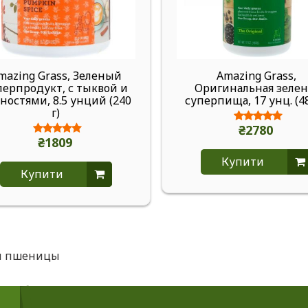
mazing Grass, Зеленый
Amazing Grass,
перпродукт, с тыквой и
Оригинальная зелен
ностями, 8.5 унций (240
суперпища, 17 унц. (48
г)
₴2780
₴1809
Купити
Купити
и пшеницы