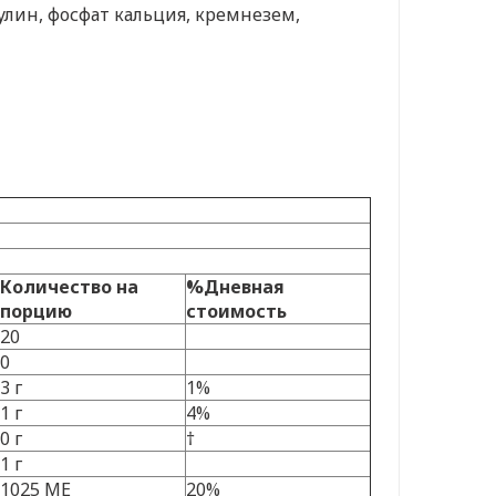
лин, фосфат кальция, кремнезем,
Количество на
%Дневная
порцию
стоимость
20
0
3 г
1%
1 г
4%
0 г
†
1 г
1025 МЕ
20%