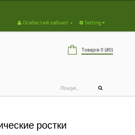
Особистий кабінет
Setting
Товарів 0 (₴0)
нические ростки