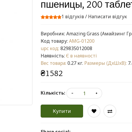
пшеницы, 200 табле
1 відгуків
/
Написати відгук
Виробник:
Amazing Grass (Амайзинг Гр
Код товару:
AMG-01200
upc код:
829835012008
Наявність:
Є в наявності
Вес товара:
0.27 кг.
Размеры (ДxШxВ):
7.
₴1582
Кількість:
Купити
Share social: