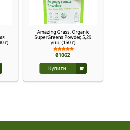
Amazing Grass, Organic
ая
SuperGreens Powder, 5,29
Орга
0 г)
унц. (150 г)
травы
₴1062
Купити