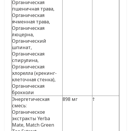
Органическая
пшеничная трава,
Органическая
ячменная трава,
Органическая
люцерна,
Органический
шпинат,
Органическая
спирулина,
Органическая
хлорелла (крекинг-
клеточная стенка),
Органическая
брокколи
Энергетическая
898 мг
†
смесь:
Органическое
экстракты Yerba
Mate, Match Green