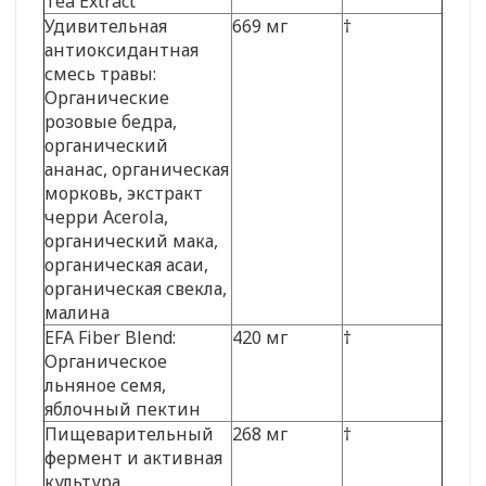
Tea Extract
Удивительная
669 мг
†
антиоксидантная
смесь травы:
Органические
розовые бедра,
органический
ананас, органическая
морковь, экстракт
черри Acerola,
органический мака,
органическая асаи,
органическая свекла,
малина
EFA Fiber Blend:
420 мг
†
Органическое
льняное семя,
яблочный пектин
Пищеварительный
268 мг
†
фермент и активная
культура