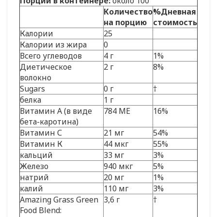
Порций в контейнере:
около 100
Количество
%Дневная
на порцию
стоимость
Калории
25
Калории из жира
0
Всего углеводов
4 г
1%
Диетическое
2 г
8%
волокно
Sugars
0 г
†
белка
1 г
Витамин А (в виде
784 МЕ
16%
бета-каротина)
Витамин С
21 мг
54%
Витамин К
44 мкг
55%
кальций
33 мг
3%
Железо
940 мкг
5%
натрий
20 мг
1%
калий
110 мг
3%
Amazing Grass Green
3,6 г
†
Food Blend: