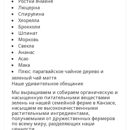
Ростки ячменя
Люцерна
Спирулина
Хлорелла
Брокколи
Шпинат
Морковь
Свекла
Ананас
Acao
Мака
Плюс: парагвайское чайное дерево и
зеленый чай маття
Наше удивительное обещание
Мы выращиваем и собираем органическую и
насыщенную питательными веществами
зелень на нашей семейной ферме в Канзасе,
насыщаем ее высококачественными
растительными ингредиентами,
получаемыми от дружественных фермеров
по всему миру, разделяющих наши
ценности.