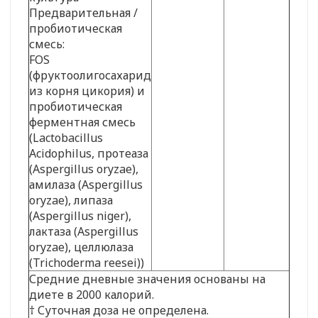
Предварительная /
пробиотическая
смесь:
FOS
(фруктоолигосахарид
из корня цикория) и
пробиотическая
ферментная смесь
(Lactobacillus
Acidophilus, протеаза
(Aspergillus oryzae),
амилаза (Aspergillus
oryzae), липаза
(Aspergillus niger),
лактаза (Aspergillus
oryzae), целлюлаза
(Trichoderma reesei))
Средние дневные значения основаны на
диете в 2000 калорий.
† Суточная доза не определена.