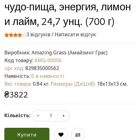
чудо-пища, энергия, лимон
и лайм, 24,7 унц. (700 г)
3 відгуків
/
Написати відгук
Виробник:
Amazing Grass (Амайзинг Грас)
Код товару:
AMG-00056
upc код:
829835000562
Наявність:
Є в наявності
Вес товара:
0.84 кг.
Размеры (ДxШxВ):
18x13x13 см.
₴3822
Кількість:
Купити