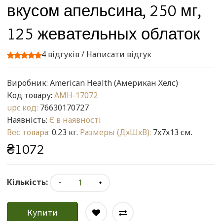
вкусом апельсина, 250 мг,
125 жевательных облаток
4 відгуків
/
Написати відгук
Виробник:
American Health (Американ Хелс)
Код товару:
AMH-17072
upc код:
76630170727
Наявність:
Є в наявності
Вес товара:
0.23 кг.
Размеры (ДxШxВ):
7x7x13 см.
₴1072
Кількість:
Купити