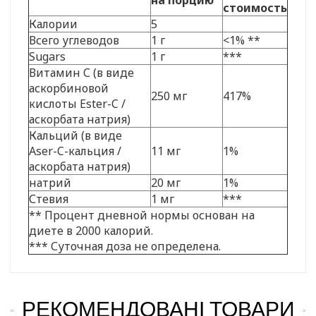
стоимость
Калории
5
Всего углеводов
1 г
<1% **
Sugars
1 г
***
Витамин С (в виде
аскорбиновой
250 мг
417%
кислоты Ester-C /
аскорбата натрия)
Кальций (в виде
Aser-C-кальция /
11 мг
1%
аскорбата натрия)
натрий
20 мг
1%
Стевия
1 мг
***
** Процент дневной нормы основан на
диете в 2000 калорий.
*** Суточная доза не определена.
РЕКОМЕНДОВАНІ ТОВАРИ