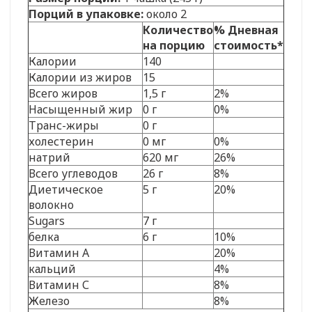
Порций в упаковке:
около 2
Количество
% Дневная
на порцию
стоимость*
Калории
140
Калории из жиров
15
Всего жиров
1,5 г
2%
Насыщенный жир
0 г
0%
Транс-жиры
0 г
холестерин
0 мг
0%
натрий
620 мг
26%
Всего углеводов
26 г
8%
Диетическое
5 г
20%
волокно
Sugars
7 г
белка
6 г
10%
Витамин А
20%
кальций
4%
Витамин С
8%
Железо
8%