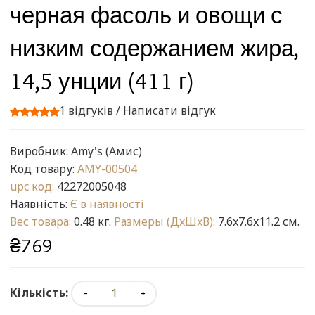
черная фасоль и овощи с
низким содержанием жира,
14,5 унции (411 г)
1 відгуків
/
Написати відгук
Виробник:
Amy's (Амис)
Код товару:
AMY-00504
upc код:
42272005048
Наявність:
Є в наявності
Вес товара:
0.48 кг.
Размеры (ДxШxВ):
7.6x7.6x11.2 см.
₴769
Кількість: