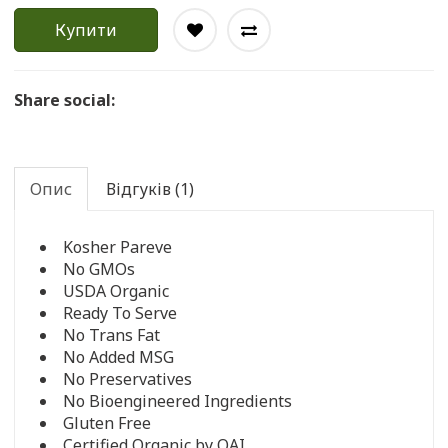
Купити
Share social:
Опис
Відгуків (1)
Kosher Pareve
No GMOs
USDA Organic
Ready To Serve
No Trans Fat
No Added MSG
No Preservatives
No Bioengineered Ingredients
Gluten Free
Certified Organic by QAI