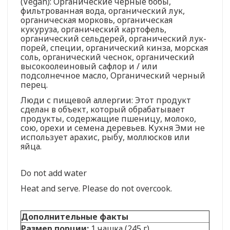
(Vegan): Органические черные бобы,
фильтрованная вода, органический лук,
органическая морковь, органическая
кукуруза, органический картофель,
органический сельдерей, органический лук-
порей, специи, органический кинза, морская
соль, органический чеснок, органический
высокоолеиновый сафлор и / или
подсолнечное масло, Органический черный
перец.
Люди с пищевой аллергии: Этот продукт
сделан в объект, который обрабатывает
продукты, содержащие пшеницу, молоко,
сою, орехи и семена деревьев. Кухня Эми не
использует арахис, рыбу, моллюсков или
яйца.
Do not add water
Heat and serve. Please do not overcook.
Дополнительные факты
Размер порции:
1 чашка (245 г)