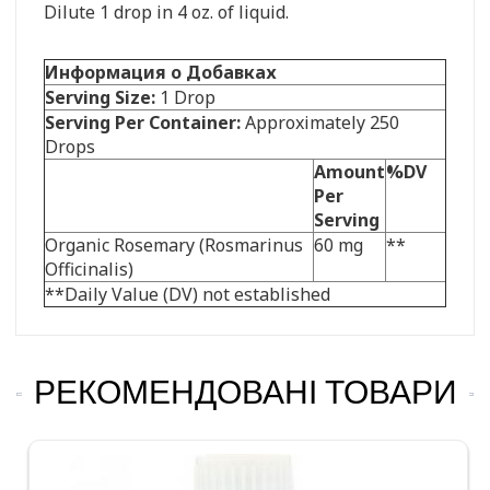
Dilute 1 drop in 4 oz. of liquid.
Информация о Добавках
Serving Size:
1 Drop
Serving Per Container:
Approximately 250
Drops
Amount
%DV
Per
Serving
Organic Rosemary (Rosmarinus
60 mg
**
Officinalis)
**Daily Value (DV) not established
РЕКОМЕНДОВАНІ ТОВАРИ