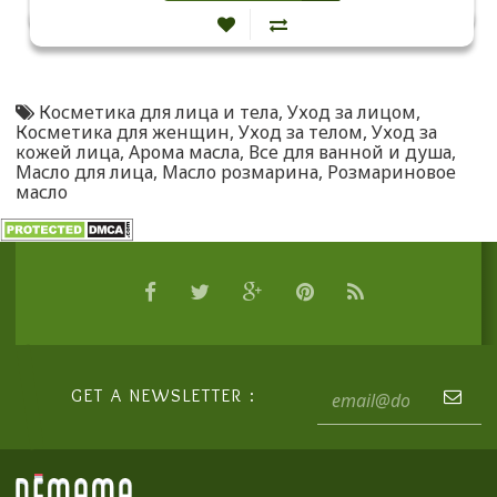
Косметика для лица и тела
,
Уход за лицом
,
Косметика для женщин
,
Уход за телом
,
Уход за
кожей лица
,
Арома масла
,
Все для ванной и душа
,
Масло для лица
,
Масло розмарина
,
Розмариновое
масло
GET A NEWSLETTER :