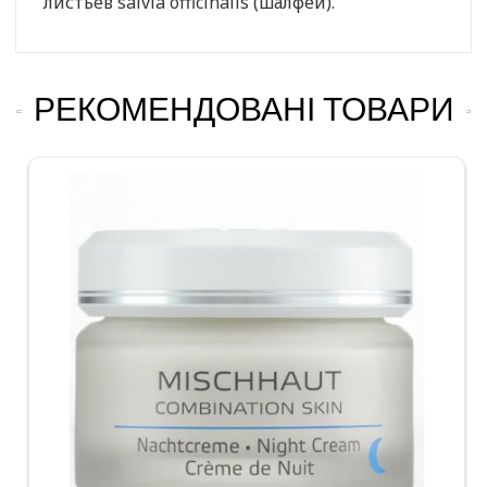
листьев salvia officinalis (шалфей).
РЕКОМЕНДОВАНІ ТОВАРИ