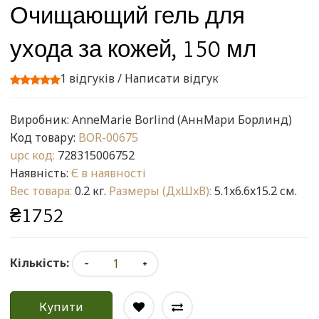
Очищающий гель для
ухода за кожей, 150 мл
1 відгуків
/
Написати відгук
Виробник:
AnneMarie Borlind (АннМари Борлинд)
Код товару:
BOR-00675
upc код:
728315006752
Наявність:
Є в наявності
Вес товара:
0.2 кг.
Размеры (ДxШxВ):
5.1x6.6x15.2 см.
₴1752
Кількість:
Купити