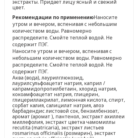
экстракты. Придает лицу ясный и свежий
цвет.
Рекомендации по применению
Наносите
утром и вечером, вспенивая с небольшим
количеством воды. Равномерно
распределите. Смойте теплой водой. Не
содержит ПЭГ.
Наносите утром и вечером, вспенивая с
небольшим количеством воды. Равномерно
распределите. Смойте теплой водой. Не
содержит ПЭГ.
Аква (вода), лаурилглюкозид,
лаурилсульфоацетат натрия, каприл /
капрамидопропилбетаин, хлорид натрия,
кокоамфоацетат натрия, глицерин,
глицериллакрилат, лимонная кислота, спирт,
сорбат калия, салицилат натрия, алоэ
барбадендис листовой сок, бензилбензоат,
аромат (аромат ), пантенол, экстракт ахиллеи
миллефолия, экстракт цветка чамомиллы
recutita (matricaria), экстракт листьев
rosmarinus officinalis (розмарин), экстракт