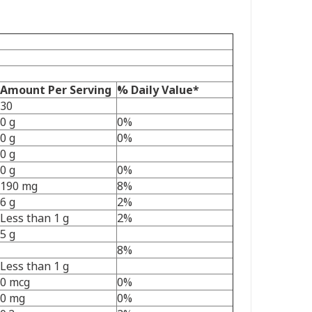
Amount Per Serving
% Daily Value*
30
0 g
0%
0 g
0%
0 g
0 g
0%
190 mg
8%
6 g
2%
Less than 1 g
2%
5 g
8%
Less than 1 g
0 mcg
0%
0 mg
0%