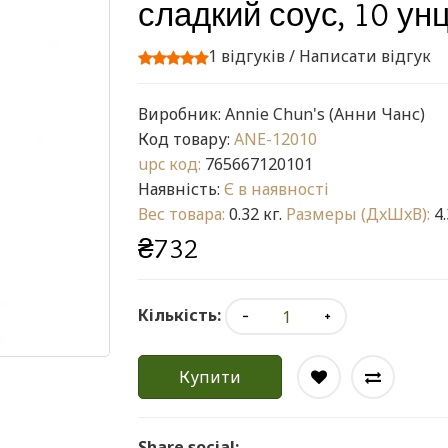
сладкий соус, 10 унц
1 відгуків
/
Написати відгук
Виробник:
Annie Chun's (Анни Чанс)
Код товару:
ANE-12010
upc код:
765667120101
Наявність:
Є в наявності
Вес товара:
0.32 кг.
Размеры (ДxШxВ):
4.
₴732
Кількість:
Купити
Share social: