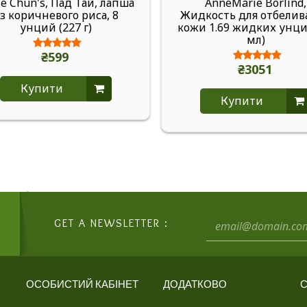
e Chun's, Пад Тай, лапша
AnneMarie Borlind,
з коричневого риса, 8
Жидкость для отбелив
унций (227 г)
кожи 1.69 жидких унци
мл)
₴599
₴3051
Купити
Купити
GET A NEWSLETTER :
ОСОБИСТИЙ КАБІНЕТ
ДОДАТКОВО
С