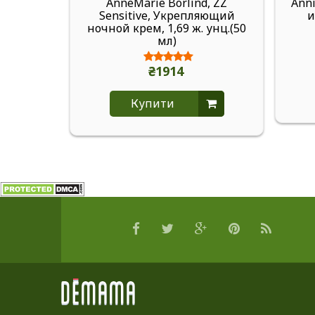
AnneMarie Borlind, ZZ
Anni
Sensitive, Укрепляющий
и
ночной крем, 1,69 ж. унц.(50
мл)
₴1914
Купити