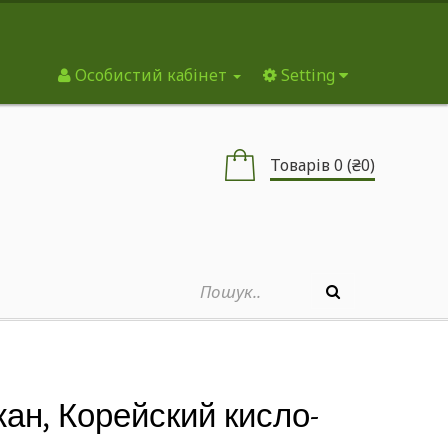
Особистий кабінет
Setting
Товарів 0 (₴0)
жан, Корейский кисло-