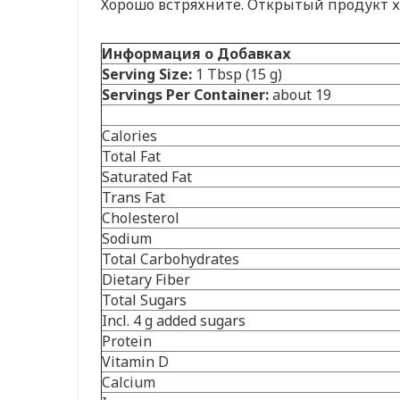
Хорошо встряхните. Открытый продукт х
Информация о Добавках
Serving Size:
1 Tbsp (15 g)
Servings Per Container:
about 19
Calories
Total Fat
Saturated Fat
Trans Fat
Cholesterol
Sodium
Total Carbohydrates
Dietary Fiber
Total Sugars
Incl. 4 g added sugars
Protein
Vitamin D
Calcium