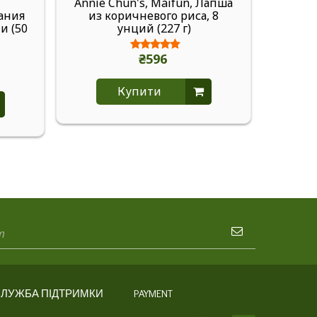
Annie Chun's, Maifun, Лапша
Ann
ания
из коричневого риса, 8
Sens
и (50
унций (227 г)
система
₴596
Купити
ЛУЖБА ПІДТРИМКИ
PAYMENT