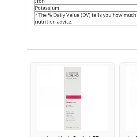
Iron
Potassium
*The % Daily Value (DV) tells you how much a 
nutrition advice.