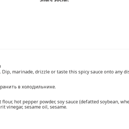
h
 Dip, marinade, drizzle or taste this spicy sauce onto any dis
ранить в холодильнике.
lour, hot pepper powder, soy sauce (defatted soybean, wheat,
irit vinegar, sesame oil, sesame.