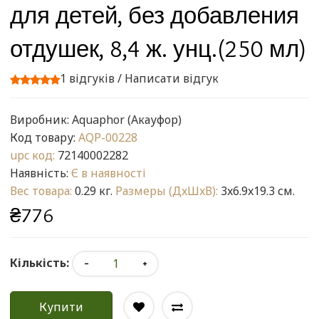
для детей, без добавления
отдушек, 8,4 ж. унц.(250 мл)
1 відгуків
/
Написати відгук
Виробник:
Aquaphor (Акауфор)
Код товару:
AQP-00228
upc код:
72140002282
Наявність:
Є в наявності
Вес товара:
0.29 кг.
Размеры (ДxШxВ):
3x6.9x19.3 см.
₴776
Кількість:
Купити