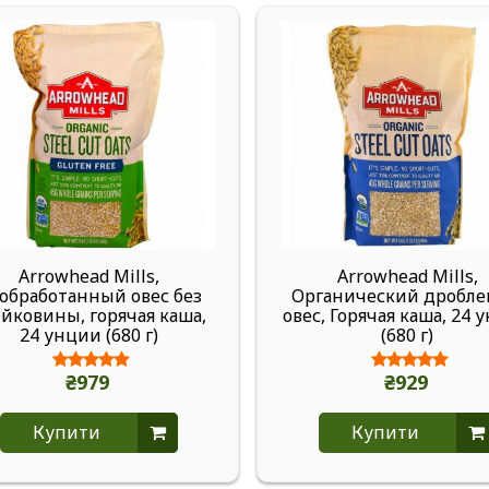
Arrowhead Mills,
Arrowhead Mills,
обработанный овес без
Органический дробл
йковины, горячая каша,
овес, Горячая каша, 24 
24 унции (680 г)
(680 г)
₴979
₴929
Купити
Купити