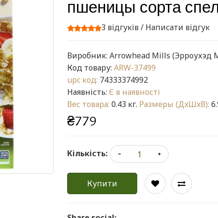
пшеницы сорта спель
3 відгуків
/
Написати відгук
Виробник:
Arrowhead Mills (Эрроухэд 
Код товару:
ARW-37499
upc код:
74333374992
Наявність:
Є в наявності
Вес товара:
0.43 кг.
Размеры (ДxШxВ):
6.
₴779
Кількість:
Купити
Share social: