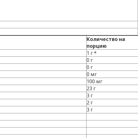
Количество на
порцию
1 г *
0 г
0 г
0 мг
100 мг
23 г
3 г
2 г
3 г