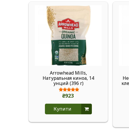
Arrowhead Mills,
Натуральная киноа, 14
Не
унций (396 г)
кле
₴923
Купити