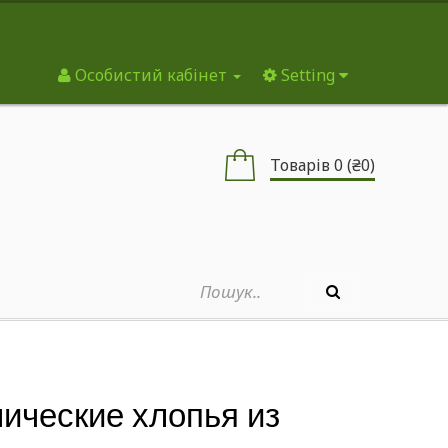
Особистий кабінет
Setting
Товарів 0 (₴0)
анические хлопья из