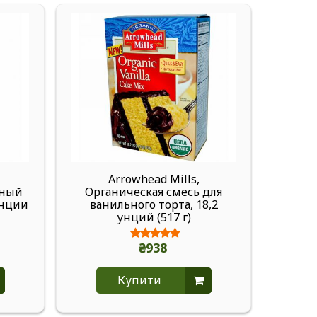
Arrowhead Mills,
Art
еный
Органическая смесь для
унции
ванильного торта, 18,2
серр
унций (517 г)
₴938
Купити