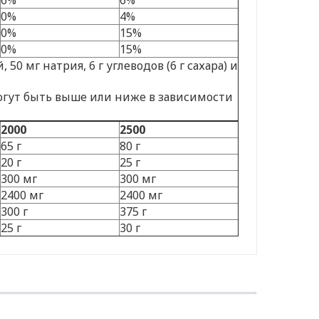
0%
4%
0%
15%
0%
15%
 мг натрия, 6 г углеводов (6 г сахара) и
огут быть выше или ниже в зависимости
2000
2500
65 г
80 г
20 г
25 г
300 мг
300 мг
2400 мг
2400 мг
300 г
375 г
25 г
30 г