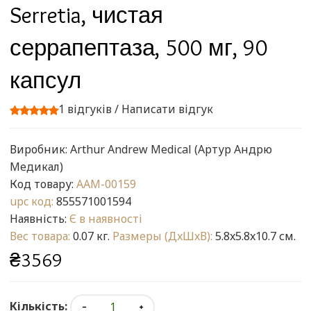
Serretia, чистая
серрапептаза, 500 мг, 90
капсул
1 відгуків
/
Написати відгук
Виробник:
Arthur Andrew Medical (Артур Андрю
Медикал)
Код товару:
AAM-00159
upc код:
855571001594
Наявність:
Є в наявності
Вес товара:
0.07 кг.
Размеры (ДxШxВ):
5.8x5.8x10.7 см.
₴3569
Кількість: