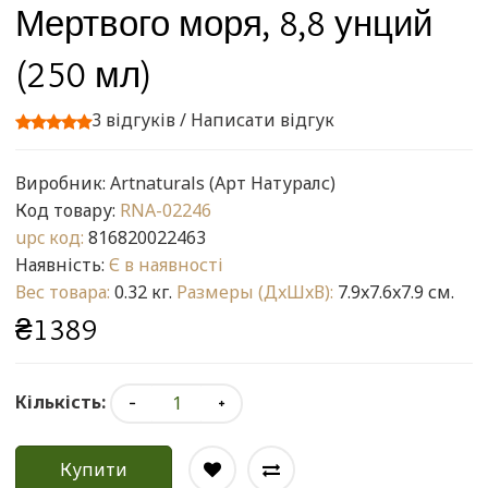
Мертвого моря, 8,8 унций
(250 мл)
3 відгуків
/
Написати відгук
Виробник:
Artnaturals (Арт Натуралс)
Код товару:
RNA-02246
upc код:
816820022463
Наявність:
Є в наявності
Вес товара:
0.32 кг.
Размеры (ДxШxВ):
7.9x7.6x7.9 см.
₴1389
Кількість:
Купити