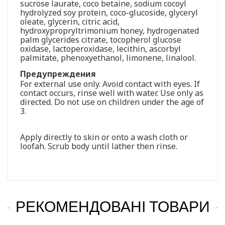
sucrose laurate, coco betaine, sodium cocoyl
hydrolyzed soy protein, coco-glucoside, glyceryl
oleate, glycerin, citric acid,
hydroxypropryltrimonium honey, hydrogenated
palm glycerides citrate, tocopherol glucose
oxidase, lactoperoxidase, lecithin, ascorbyl
palmitate, phenoxyethanol, limonene, linalool.
Предупреждения
For external use only. Avoid contact with eyes. If
contact occurs, rinse well with water. Use only as
directed. Do not use on children under the age of
3.
Apply directly to skin or onto a wash cloth or
loofah. Scrub body until lather then rinse.
РЕКОМЕНДОВАНІ ТОВАРИ