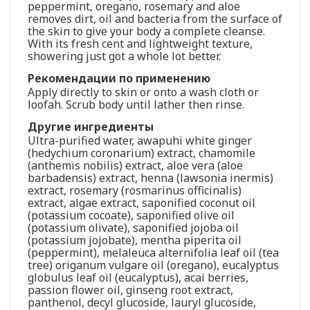
peppermint, oregano, rosemary and aloe
removes dirt, oil and bacteria from the surface of
the skin to give your body a complete cleanse.
With its fresh cent and lightweight texture,
showering just got a whole lot better.
Рекомендации по применению
Apply directly to skin or onto a wash cloth or
loofah. Scrub body until lather then rinse.
Другие ингредиенты
Ultra-purified water, awapuhi white ginger
(hedychium coronarium) extract, chamomile
(anthemis nobilis) extract, aloe vera (aloe
barbadensis) extract, henna (lawsonia inermis)
extract, rosemary (rosmarinus officinalis)
extract, algae extract, saponified coconut oil
(potassium cocoate), saponified olive oil
(potassium olivate), saponified jojoba oil
(potassium jojobate), mentha piperita oil
(peppermint), melaleuca alternifolia leaf oil (tea
tree) origanum vulgare oil (oregano), eucalyptus
globulus leaf oil (eucalyptus), acai berries,
passion flower oil, ginseng root extract,
panthenol, decyl glucoside, lauryl glucoside,