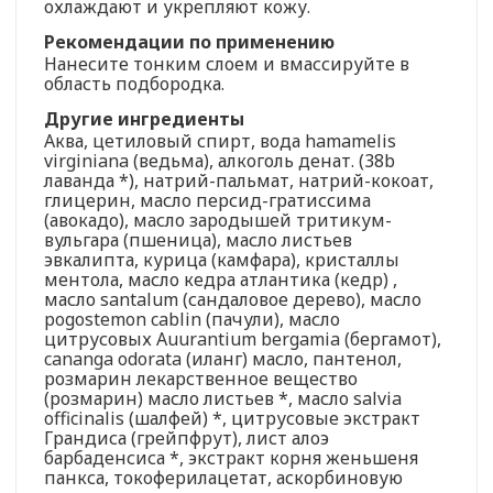
охлаждают и укрепляют кожу.
Рекомендации по применению
Нанесите тонким слоем и вмассируйте в
область подбородка.
Другие ингредиенты
Аква, цетиловый спирт, вода hamamelis
virginiana (ведьма), алкоголь денат. (38b
лаванда *), натрий-пальмат, натрий-кокоат,
глицерин, масло персид-гратиссима
(авокадо), масло зародышей тритикум-
вульгара (пшеница), масло листьев
эвкалипта, курица (камфара), кристаллы
ментола, масло кедра атлантика (кедр) ,
масло santalum (сандаловое дерево), масло
pogostemon cablin (пачули), масло
цитрусовых Auurantium bergamia (бергамот),
cananga odorata (иланг) масло, пантенол,
розмарин лекарственное вещество
(розмарин) масло листьев *, масло salvia
officinalis (шалфей) *, цитрусовые экстракт
Грандиса (грейпфрут), лист алоэ
барбаденсиса *, экстракт корня женьшеня
панкса, токоферилацетат, аскорбиновую