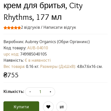
крем для бритья, City
Rhythms, 177 мл
2 відгуків
/
Написати відгук
Виробник:
Aubrey Organics (Обри Органикс)
Код товару:
AUB-04010
upc код:
749985040105
Наявність:
Є в наявності
Вес товара:
0.16 кг.
Размеры (ДxШxВ):
4.8x7.6x16 см.
₴755
Кількість:
Купити