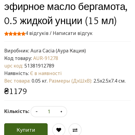
эфирное масло бергамота,
0.5 жидкой унции (15 мл)
4 відгуків
/
Написати відгук
Виробник:
Aura Cacia (Аура Кация)
Код товару:
AUR-91278
upc код:
51381912789
Наявність:
Є в наявності
Вес товара:
0.05 кг.
Размеры (ДxШxВ):
2.5x2.5x7.4 см.
₴1179
Кількість:
Купити