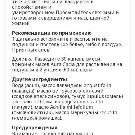
тысячелистник, и наслаждайтесь
спокойствием и
умиротворением.Просыпайтесь свежими и
готовыми к свершениям и насыщенной
жизни!
Рекомендации по применению
Тщательно встряхните и распылите на
подушки и постельное белье, либо в воздухе.
Приятных снов!
Доливка: Разведите 30 капель смеси
эфирных масел Aura Cacia для распыления на
подушки в 2 унциях (60 мл) воды.
Другие ингредиенты
Вода (aqua), масло лавандулы angustifolia
(лаванда), масло цитрусовых синезий
(сладкое апельсиновое), гумус lupulus (хмель)
экстракт СО2, масло pogostemon cablin
(пачули), масло Achilla millefolium
(тысячелистник), масло марихуаны recutita
(немецкая ромашка).
Предупреждения
Внимание: Только для наружного