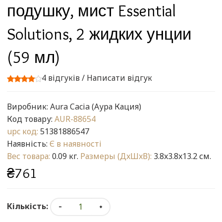
подушку, мист Essential
Solutions, 2 жидких унции
(59 мл)
4 відгуків
/
Написати відгук
Виробник:
Aura Cacia (Аура Кация)
Код товару:
AUR-88654
upc код:
51381886547
Наявність:
Є в наявності
Вес товара:
0.09 кг.
Размеры (ДxШxВ):
3.8x3.8x13.2 см.
₴761
Кількість: