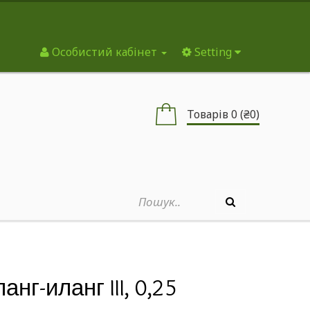
Особистий кабінет
Setting
Товарів 0 (₴0)
ланг-иланг III, 0,25