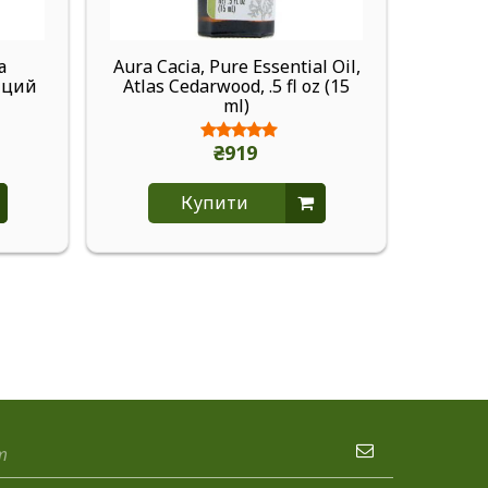
а
Aura Cacia, Pure Essential Oil,
Aura
нций
Atlas Cedarwood, .5 fl oz (15
эфирн
ml)
мед
₴919
Купити