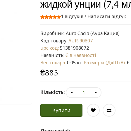
жидкой унции (7,4 м
1 відгуків
/
Написати відгук
Виробник:
Aura Cacia (Аура Кация)
Код товару:
AUR-90807
upc код:
51381908072
Наявність:
Є в наявності
Вес товара:
0.05 кг.
Размеры (ДxШxВ):
6.
₴885
Кількість:
Купити
Share social: