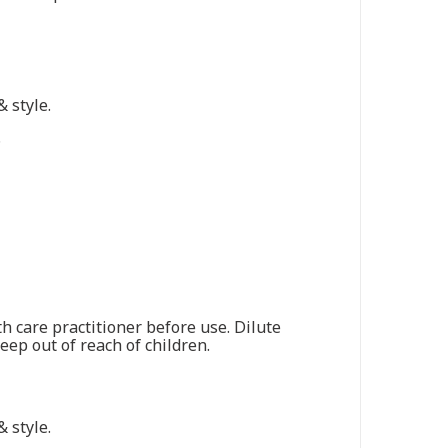
& style.
.
th care practitioner before use. Dilute
eep out of reach of children.
& style.