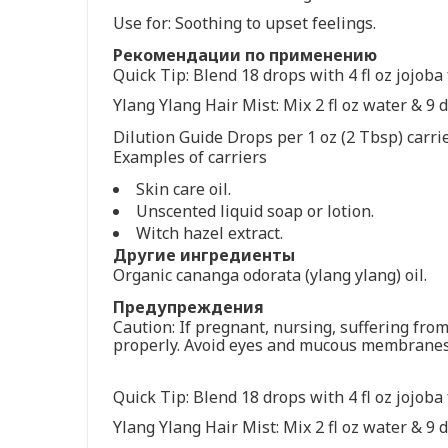
Use for: Soothing to upset feelings.
Рекомендации по применению
Quick Tip: Blend 18 drops with 4 fl oz jojoba 
Ylang Ylang Hair Mist: Mix 2 fl oz water & 9 d
Dilution Guide Drops per 1 oz (2 Tbsp) carri
Examples of carriers
Skin care oil.
Unscented liquid soap or lotion.
Witch hazel extract.
Другие ингредиенты
Organic cananga odorata (ylang ylang) oil.
Предупреждения
Caution: If pregnant, nursing, suffering from
properly. Avoid eyes and mucous membranes. If
Quick Tip: Blend 18 drops with 4 fl oz jojoba 
Ylang Ylang Hair Mist: Mix 2 fl oz water & 9 d