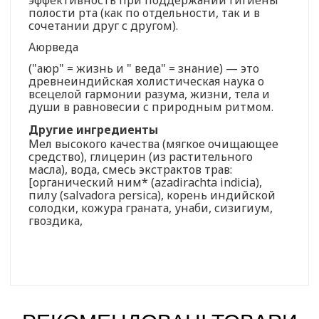
полости рта (как по отдельности, так и в
сочетании друг с другом).
Аюрведа
("аюр" = жизнь и " веда" = знание) — это
древнеиндийская холистическая наука о
всецелой гармонии разума, жизни, тела и
души в равновесии с природным ритмом.
Другие ингредиенты
Мел высокого качества (мягкое очищающее
средство), глицерин (из растительного
масла), вода, смесь экстрактов трав:
[органический ним* (azadirachta indicia),
пилу (salvadora persica), корень индийской
солодки, кожура граната, унаби, сизигиум,
гвоздика,