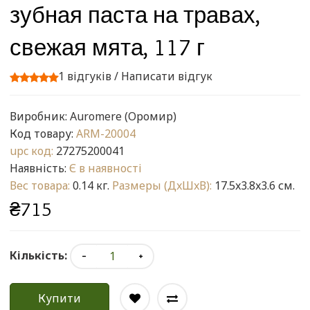
зубная паста на травах,
свежая мята, 117 г
1 відгуків
/
Написати відгук
Виробник:
Auromere (Оромир)
Код товару:
ARM-20004
upc код:
27275200041
Наявність:
Є в наявності
Вес товара:
0.14 кг.
Размеры (ДxШxВ):
17.5x3.8x3.6 см.
₴715
Кількість:
Купити