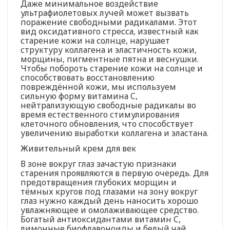
Даже минимальное воздействие
ультрафиолетовых лучей может вызвать
поражение свободными радикалами. Этот
вид оксидативного стресса, известный как
старение кожи на солнце, нарушает
структуру коллагена и эластичность кожи,
морщины, пигментные пятна и веснушки.
Чтобы побороть старение кожи на солнце и
способствовать восстановлению
повреждённой кожи, мы используем
сильную форму витамина C,
нейтрализующую свободные радикалы во
время естественного стимулирования
клеточного обновления, что способствует
увеличению выработки коллагена и эластана.
Живительный крем для век
В зоне вокруг глаз зачастую признаки
старения проявляются в первую очередь. Для
предотвращения глубоких морщин и
тёмных кругов под глазами на зону вокруг
глаз нужно каждый день наносить хорошо
увлажняющее и омолаживающее средство.
Богатый антиоксидантами витамин C,
лимонные биофлавоноиды и белый чай,