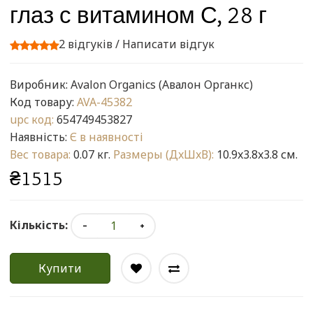
глаз с витамином С, 28 г
2 відгуків
/
Написати відгук
Виробник:
Avalon Organics (Авалон Органкс)
Код товару:
AVA-45382
upc код:
654749453827
Наявність:
Є в наявності
Вес товара:
0.07 кг.
Размеры (ДxШxВ):
10.9x3.8x3.8 см.
₴1515
Кількість:
Купити