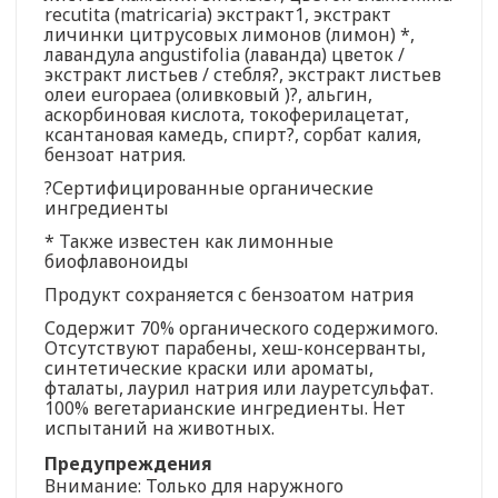
recutita (matricaria) экстракт1, экстракт
личинки цитрусовых лимонов (лимон) *,
лавандула angustifolia (лаванда) цветок /
экстракт листьев / стебля?, экстракт листьев
олеи europaea (оливковый )?, альгин,
аскорбиновая кислота, токоферилацетат,
ксантановая камедь, спирт?, сорбат калия,
бензоат натрия.
?Сертифицированные органические
ингредиенты
* Также известен как лимонные
биофлавоноиды
Продукт сохраняется с бензоатом натрия
Содержит 70% органического содержимого.
Отсутствуют парабены, хеш-консерванты,
синтетические краски или ароматы,
фталаты, лаурил натрия или лауретсульфат.
100% вегетарианские ингредиенты. Нет
испытаний на животных.
Предупреждения
Внимание: Только для наружного