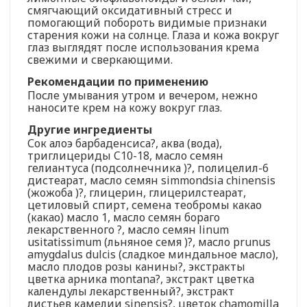
смягчающий оксидативный стресс и
помогающий побороть видимые признаки
старения кожи на солнце. Глаза и кожа вокруг
глаз выглядят после использования крема
свежими и сверкающими.
Рекомендации по применению
После умывания утром и вечером, нежно
наносите крем на кожу вокруг глаз.
Другие ингредиенты
Сок алоэ барбаденсиса?, аква (вода),
триглицериды C10-18, масло семян
гелиантуса (подсолнечника )?, полицелил-6
дистеарат, масло семян simmondsia chinensis
(жожоба )?, глицерин, глицерилстеарат,
цетиловый спирт, семена теобромы какао
(какао) масло 1, масло семян бораго
лекарственного ?, масло семян linum
usitatissimum (льняное семя )?, масло prunus
amygdalus dulcis (сладкое миндальное масло),
масло плодов розы канины?, экстракты
цветка арника montana?, экстракт цветка
календулы лекарственный?, экстракт
листьев камелии sinensis?, цветок chamomilla