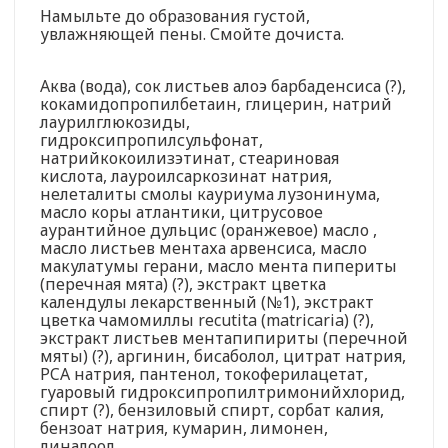
Намыльте до образования густой,
увлажняющей пены. Смойте дочиста.
Аква (вода), сок листьев алоэ барбаденсиса (?),
кокамидопропилбетаин, глицерин, натрий
лаурилглюкозиды,
гидроксипропилсульфонат,
натрийкокоилизэтинат, стеариновая
кислота, лауроилсаркозинат натрия,
нелеталиты смолы кауриума лузонинума,
масло коры атлантики, цитрусовое
аурантийное дульцис (оранжевое) масло ,
масло листьев ментаха арвенсиса, масло
макулатумы герани, масло мента пипериты
(перечная мята) (?), экстракт цветка
календулы лекарственный (№1), экстракт
цветка чамомиллы recutita (matricaria) (?),
экстракт листьев ментапипириты (перечной
мяты) (?), аргинин, бисаболол, цитрат натрия,
PCA натрия, пантенол, токоферилацетат,
гуаровый гидроксипропилтримонийхлорид,
спирт (?), бензиловый спирт, сорбат калия,
бензоат натрия, кумарин, лимонен,
линалоол.