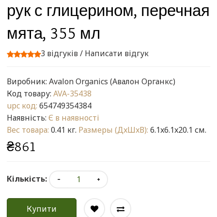
рук с глицерином, перечная
мята, 355 мл
3 відгуків
/
Написати відгук
Виробник:
Avalon Organics (Авалон Органкс)
Код товару:
AVA-35438
upc код:
654749354384
Наявність:
Є в наявності
Вес товара:
0.41 кг.
Размеры (ДxШxВ):
6.1x6.1x20.1 см.
₴861
Кількість:
Купити