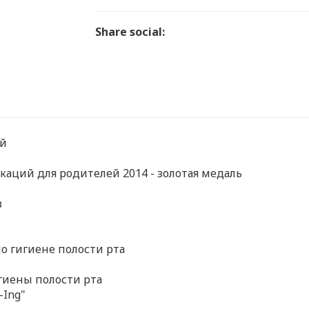
Share social:
ий
аций для родителей 2014 - золотая медаль
в
 гигиене полости рта
гиены полости рта
-Ing"