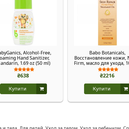
byGanics, Alcohol-Free,
Babo Botanicals,
oaming Hand Sanitizer,
Восстановление кожи, N
andarin, 1.69 oz (50 ml)
Firm, масло для ухода, 
₴638
₴2216
Купити
Купити
 и тела
,
Для детей
,
Уход за телом
,
Уход за ребенком
,
Ср