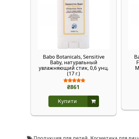
Babo Botanicals, Sensitive
Ba
Baby, натуральный
F
увлажняющий стик, 0,6 унц.
M
(17 г.)
₴861
Купити
Продукция для детей
,
Косметика для лица