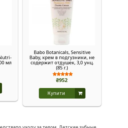
Babo Botanicals, Sensitive
Baby
utri-
Baby, крем в подгузники, не
детей
100 мл
содержит отдушек, 3,0 унц.
(85 г.)
₴952
Купити
едствапо уходу за телом
,
Детские зубные