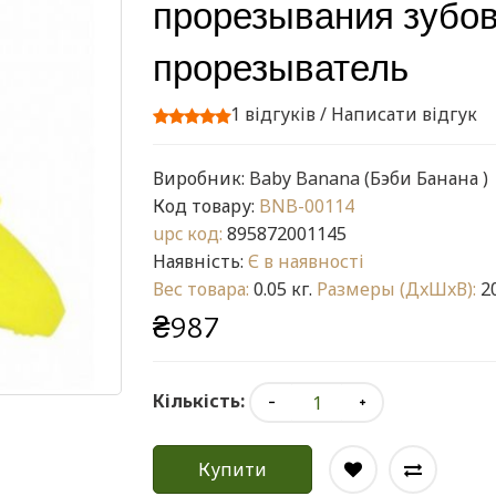
прорезывания зубов
прорезыватель
1 відгуків
/
Написати відгук
Виробник:
Baby Banana (Бэби Банана )
Код товару:
BNB-00114
upc код:
895872001145
Наявність:
Є в наявності
Вес товара:
0.05 кг.
Размеры (ДxШxВ):
20
₴987
Кількість:
Купити