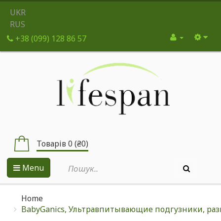
UKR
RUS
+38 (099) 128 86 57
Товарів 0 (₴0)
Menu
Home
BabyGanics, Ультравпитывающие подгузники, разме