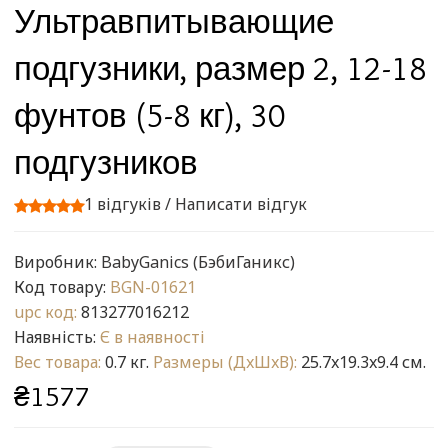
Ультравпитывающие
подгузники, размер 2, 12-18
фунтов (5-8 кг), 30
подгузников
1 відгуків
/
Написати відгук
Виробник:
BabyGanics (БэбиГаникс)
Код товару:
BGN-01621
upc код:
813277016212
Наявність:
Є в наявності
Вес товара:
0.7 кг.
Размеры (ДxШxВ):
25.7x19.3x9.4 см.
₴1577