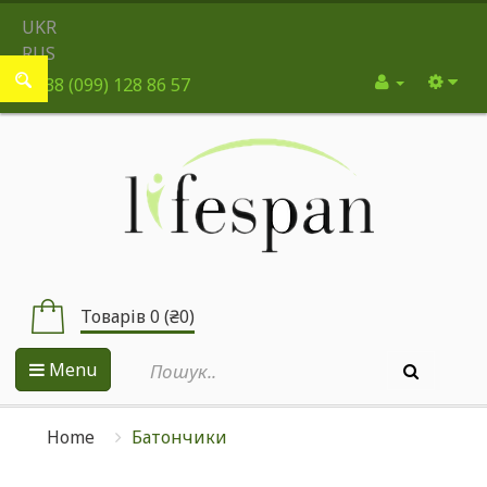
UKR
RUS
+38 (099) 128 86 57
Товарів 0 (₴0)
Menu
Home
Батончики