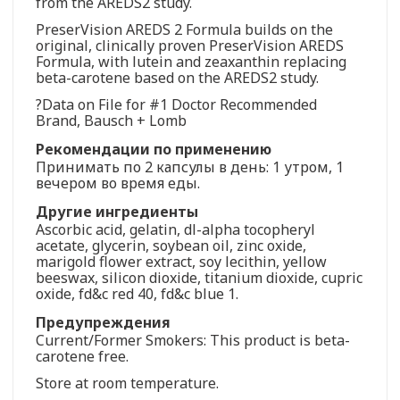
from the AREDS2 study.
PreserVision AREDS 2 Formula builds on the
original, clinically proven PreserVision AREDS
Formula, with lutein and zeaxanthin replacing
beta-carotene based on the AREDS2 study.
?Data on File for #1 Doctor Recommended
Brand, Bausch + Lomb
Рекомендации по применению
Принимать по 2 капсулы в день: 1 утром, 1
вечером во время еды.
Другие ингредиенты
Ascorbic acid, gelatin, dl-alpha tocopheryl
acetate, glycerin, soybean oil, zinc oxide,
marigold flower extract, soy lecithin, yellow
beeswax, silicon dioxide, titanium dioxide, cupric
oxide, fd&c red 40, fd&c blue 1.
Предупреждения
Current/Former Smokers: This product is beta-
carotene free.
Store at room temperature.