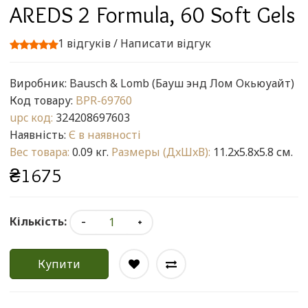
AREDS 2 Formula, 60 Soft Gels
1 відгуків
/
Написати відгук
Виробник:
Bausch & Lomb (Бауш энд Лом Окьюуайт)
Код товару:
BPR-69760
upc код:
324208697603
Наявність:
Є в наявності
Вес товара:
0.09 кг.
Размеры (ДxШxВ):
11.2x5.8x5.8 см.
₴1675
Кількість:
Купити