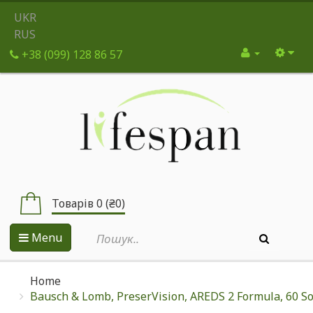
UKR
RUS
+38 (099) 128 86 57
Товарів 0 (₴0)
Menu
Home
Bausch & Lomb, PreserVision, AREDS 2 Formula, 60 So