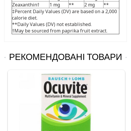
Zeaxanthin†
1 mg
**
2 mg
**
‡Percent Daily Values (DV) are based on a 2,000
calorie diet.
**Daily Values (DV) not established.
†May be sourced from paprika fruit extract.
РЕКОМЕНДОВАНІ ТОВАРИ