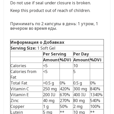
Do not use if seal under closure is broken.
Keep this product out of reach of children.
Принимать по 2 капсулы в день: 1 утром, 1
вечером во время еды.
Информация о Добавках
Serving Size:
1 Soft Gel
Per Serving
Per Day
Amount
%DV‡
Amount
%DV‡
Calories
<5
10
Calories from
<5
5
Fat
Total Fat
<0.5 g
0%
0.5 g
0%
Vitamin C
250 mg
420%
300 mg
840%
Vitamin E
200 IU
670%
400 IU
1340%
Zinc
40 mg
270%
80 mg
540%
Copper
1 g
50%
2 mg
100%
Lutein
5 mg
**
10 mg
**