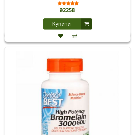
₴2258
Купити