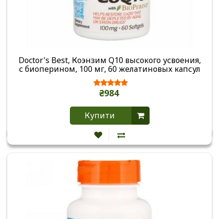
Doctor's Best, Коэнзим Q10 высокого усвоения,
с биоперином, 100 мг, 60 желатиновых капсул
₴984
Купити