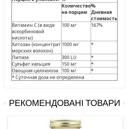
Количество
%
на порцию
Дневная
стоимость
Витамин С (в виде
100 мг
167%
аскорбиновой
кислоты)
Хитозан (концентрат
1000 мг
*
морских волокон)
Липаза
300 LU
*
Сульфат кальция
150 мг
*
Овощная целлюлоза
100 мг
*
* Суточная доза не определена
РЕКОМЕНДОВАНІ ТОВАРИ