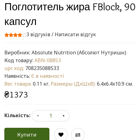
Поглотитель жира FBlock, 90
капсул
3 відгуків
/
Написати відгук
Виробник:
Absolute Nutrition (Абсолют Нутришн)
Код товару:
ABN-08853
upc код:
708235088533
Наявність:
Є в наявності
Вес товара:
0.11 кг.
Размеры (ДxШxВ):
6.4x6.4x10.9 см.
₴1373
Кількість:
Купити