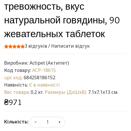
тревожность, вкус
натуральной говядины, 90
жевательных таблеток
3 відгуків
/
Написати відгук
Виробник:
Actipet (Актипет)
Код товару:
ACP-18615
upc код:
684258186152
Наявність:
Є в наявності
Вес товара:
0.2 кг.
Размеры (ДxШxВ):
7.1x7.1x13 см.
₴971
Кількість: