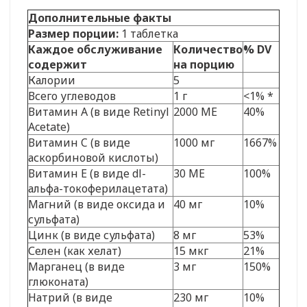
Дополнительные факты
Размер порции:
1 таблетка
Каждое обслуживание
Количество
% DV
содержит
на порцию
Калории
5
Всего углеводов
1 г
<1% *
Витамин А (в виде Retinyl
2000 МЕ
40%
Acetate)
Витамин C (в виде
1000 мг
1667%
аскорбиновой кислоты)
Витамин Е (в виде dl-
30 МЕ
100%
альфа-токоферилацетата)
Магний (в виде оксида и
40 мг
10%
сульфата)
Цинк (в виде сульфата)
8 мг
53%
Селен (как хелат)
15 мкг
21%
Марганец (в виде
3 мг
150%
глюконата)
Натрий (в виде
230 мг
10%