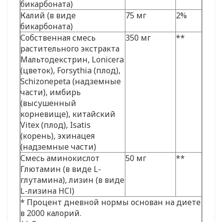
бикарбоната)
Калий (в виде
75 мг
2%
бикарбоната)
Собственная смесь
350 мг
**
растительного экстракта
Мальтодекстрин, Lonicera
(цветок), Forsythia (плод),
Schizonepeta (надземные
части), имбирь
(высушенный
корневище), китайский
Vitex (плод), Isatis
(корень), эхинацея
(надземные части)
Смесь аминокислот
50 мг
**
Глютамин (в виде L-
глутамина), лизин (в виде
L-лизина HCl)
* Процент дневной нормы основан на диете
в 2000 калорий.