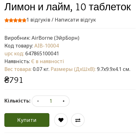
Лимон и лайм, 10 таблеток
1 відгуків
/
Написати відгук
Виробник:
AirBorne (ЭйрБорн)
Код товару:
AIB-10004
upc код:
647865100041
Наявність:
Є в наявності
Вес товара:
0.07 кг.
Размеры (ДxШxВ):
9.7x9.9x4.1 см.
₴791
Кількість:
Купити